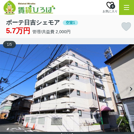
0
お気に入り
ボーテ日吉シェモア
空室1
5.7万円
管理/共益費 2,000円
1
/
5