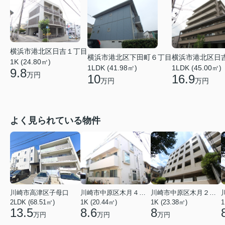
横浜市港北区日吉１丁目
横浜市港北区下田町６丁目
横浜市港北区日
1K (24.80㎡)
1LDK (41.98㎡)
1LDK (45.00㎡)
9.8
万円
10
16.9
万円
万円
よく見られている物件
川崎市高津区子母口
川崎市中原区木月４丁目
川崎市中原区木月２丁目
2LDK (68.51㎡)
1K (20.44㎡)
1K (23.38㎡)
1
13.5
8.6
8
万円
万円
万円