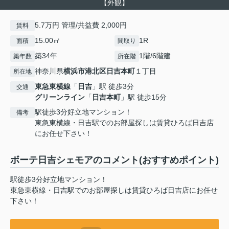
【外観】
5.7万円 管理/共益費 2,000円
賃料
15.00㎡
1R
面積
間取り
築34年
1階/6階建
築年数
所在階
神奈川県
横浜市港北区
日吉本町
１丁目
所在地
東急東横線
「
日吉
」駅 徒歩3分
交通
グリーンライン
「
日吉本町
」駅 徒歩15分
駅徒歩3分好立地マンション！
備考
東急東横線・日吉駅でのお部屋探しは賃貸ひろば日吉店
にお任せ下さい！
ボーテ日吉シェモアのコメント(おすすめポイント)
駅徒歩3分好立地マンション！
東急東横線・日吉駅でのお部屋探しは賃貸ひろば日吉店にお任せ
下さい！