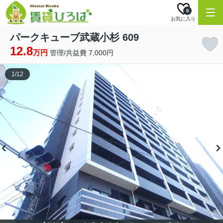
0
お気に入り
パークキューブ武蔵小杉 609
12.8
万円
管理/共益費 7,000円
1
/
12