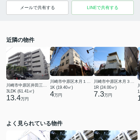
メールで共有する
LINEで共有する
近隣の物件
川崎市中原区木月１丁目
川崎市中原区木月３丁目
川崎市中原区井田三舞町
1K (19.40㎡)
1R (24.00㎡)
3LDK (61.41㎡)
1
4
7.3
万円
万円
13.4
万円
よく見られている物件