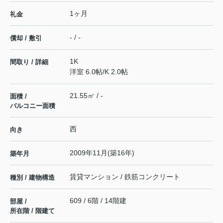
1ヶ月
礼金
- / -
償却 / 敷引
1K
間取り / 詳細
洋室 6.0帖
/
K 2.0帖
21.55㎡ / -
面積 /
バルコニー面積
西
向き
2009年11月(築16年)
築年月
賃貸マンション / 鉄筋コンクリート
種別 / 建物構造
609 / 6階 / 14階建
部屋 /
所在階 / 階建て