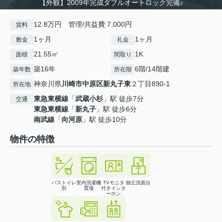
【外観】2009年完成ダブルオートロック完備♪
12.8万円 管理/共益費 7,000円
賃料
1ヶ月
1ヶ月
敷金
礼金
21.55㎡
1K
面積
間取り
築16年
6階/14階建
築年数
所在階
神奈川県
川崎市中原区
新丸子東
２丁目890-1
所在地
東急東横線
「
武蔵小杉
」駅 徒歩7分
交通
東急東横線
「
新丸子
」駅 徒歩6分
南武線
「
向河原
」駅 徒歩10分
物件の特徴
バストイレ
室内洗濯機
TVモニタ
独立洗面台
別
置場
付きインタ
ーホン