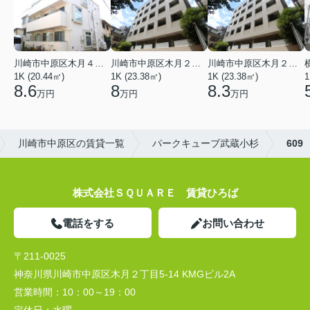
川崎市中原区木月４丁目
川崎市中原区木月２丁目
川崎市中原区木月２丁目
1K (20.44㎡)
1K (23.38㎡)
1K (23.38㎡)
1
8.6
8
8.3
万円
万円
万円
川崎市中原区の賃貸一覧
パークキューブ武蔵小杉
609
株式会社ＳＱＵＡＲＥ 賃貸ひろば
電話をする
お問い合わせ
〒211-0025
神奈川県川崎市中原区木月２丁目5-14 KMGビル2A
営業時間：
10：00～19：00