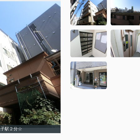
丸子駅２分☆