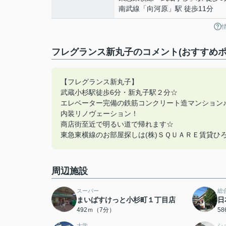
南武線
「
向河原
」駅 徒歩11分
フレグランス新丸子のコメント(おすすめポ
【フレグランス新丸子】
武蔵小杉駅徒歩6分・新丸子駅２分☆
エレベーター完備の鉄筋コンクリート造マンション
内装リノヴェーション！
商店街至近で明るい道で帰れます☆
東急東横線のお部屋探しは(株)ＳＱＵＡＲＥ賃貸ひろば
周辺施設
スーパー
総
まいばすけっと小杉町１丁目店
日
492ｍ（7分）
5
大学
シ