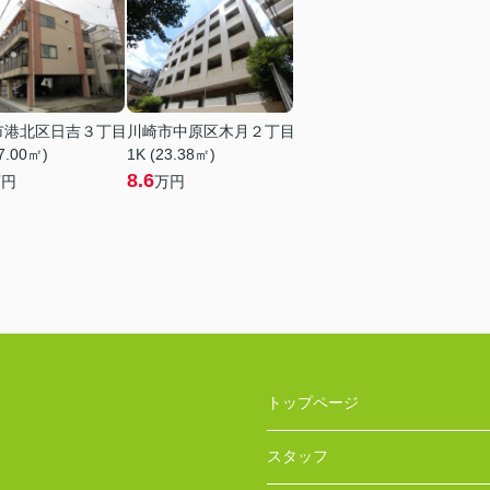
市港北区日吉３丁目
川崎市中原区木月２丁目
7.00㎡)
1K (23.38㎡)
8.6
万円
万円
トップページ
スタッフ