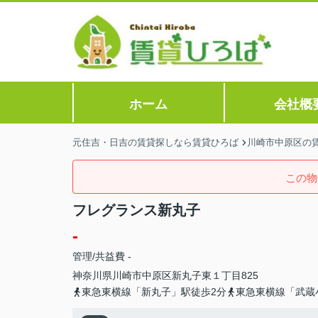
ホーム
会社概
元住吉・日吉の賃貸探しなら賃貸ひろば
川崎市中原区の
この物
フレグランス新丸子
-
管理/共益費 -
神奈川県
川崎市中原区
新丸子東
１丁目825
東急東横線「新丸子」駅徒歩2分
東急東横線「武蔵