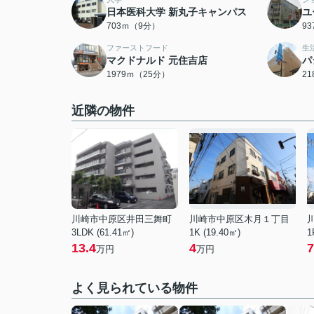
日本医科大学 新丸子キャンパス
ユ
703ｍ（9分）
9
ファーストフード
生
マクドナルド 元住吉店
パ
1979ｍ（25分）
2
近隣の物件
川崎市中原区井田三舞町
川崎市中原区木月１丁目
3LDK (61.41㎡)
1K (19.40㎡)
1
13.4
4
7
万円
万円
よく見られている物件