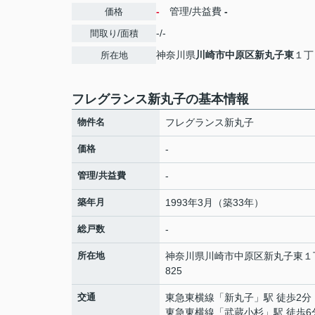
-
管理/共益費
-
価格
-/-
間取り/面積
神奈川県
川崎市中原区
新丸子東
１丁
所在地
フレグランス新丸子の基本情報
物件名
フレグランス新丸子
価格
-
管理/共益費
-
築年月
1993年3月（築33年）
総戸数
-
所在地
神奈川県
川崎市中原区
新丸子東
１
825
交通
東急東横線
「
新丸子
」駅 徒歩2分
東急東横線
「
武蔵小杉
」駅 徒歩6