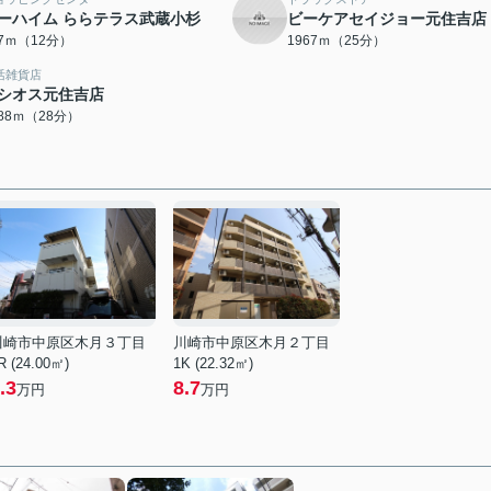
ーハイム ららテラス武蔵小杉
ビーケアセイジョー元住吉店
37ｍ（12分）
1967ｍ（25分）
活雑貨店
シオス元住吉店
188ｍ（28分）
川崎市中原区木月３丁目
川崎市中原区木月２丁目
R (24.00㎡)
1K (22.32㎡)
.3
8.7
万円
万円