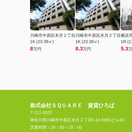
川崎市中原区木月２丁目
川崎市中原区木月２丁目
横浜
1K (23.38㎡)
1K (23.38㎡)
1R (1
8
8.3
5.3
万円
万円
株式会社ＳＱＵＡＲＥ 賃貸ひろば
〒211-0025
神奈川県川崎市中原区木月２丁目5-14 KMGビル2A
営業時間：
10：00～19：00