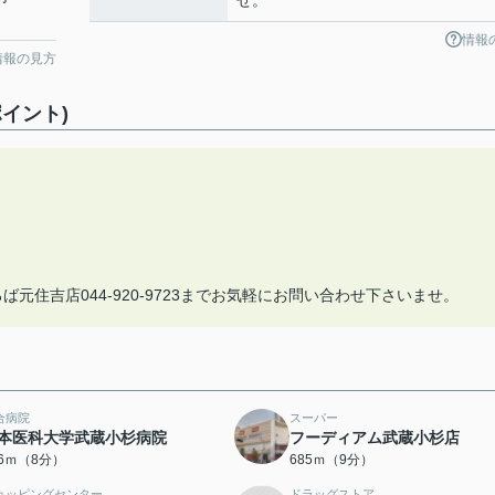
せ。
情報
情報の見方
イント)
♪
元住吉店044-920-9723までお気軽にお問い合わせ下さいませ。
合病院
スーパー
本医科大学武蔵小杉病院
フーディアム武蔵小杉店
86ｍ（8分）
685ｍ（9分）
ョッピングセンター
ドラッグストア