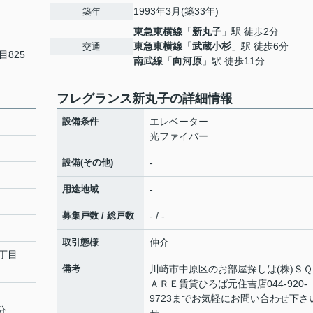
1993年3月(築33年)
築年
東急東横線
「
新丸子
」駅 徒歩2分
東急東横線
「
武蔵小杉
」駅 徒歩6分
交通
目825
南武線
「
向河原
」駅 徒歩11分
フレグランス新丸子の詳細情報
設備条件
エレベーター
光ファイバー
設備(その他)
-
用途地域
-
募集戸数 / 総戸数
- / -
取引態様
仲介
丁目
備考
川崎市中原区のお部屋探しは(株)ＳＱ
ＡＲＥ賃貸ひろば元住吉店044-920-
9723までお気軽にお問い合わせ下さ
分