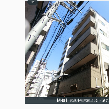
1
/
5
【外観】
武蔵小杉駅徒歩6分・新