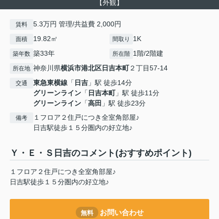
【外観】
5.3万円 管理/共益費 2,000円
賃料
19.82㎡
1K
面積
間取り
築33年
1階/2階建
築年数
所在階
神奈川県
横浜市港北区
日吉本町
２丁目57-14
所在地
東急東横線
「
日吉
」駅 徒歩14分
交通
グリーンライン
「
日吉本町
」駅 徒歩11分
グリーンライン
「
高田
」駅 徒歩23分
１フロア２住戸につき全室角部屋♪
備考
日吉駅徒歩１５分圏内の好立地♪
Ｙ・Ｅ・Ｓ日吉のコメント(おすすめポイント)
１フロア２住戸につき全室角部屋♪
日吉駅徒歩１５分圏内の好立地♪
お問い合わせ
無料