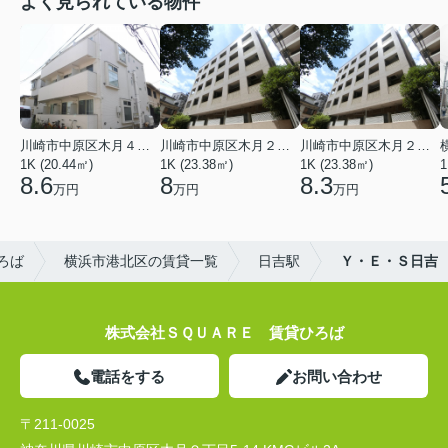
よく見られている物件
川崎市中原区木月４丁目
川崎市中原区木月２丁目
川崎市中原区木月２丁目
1K (20.44㎡)
1K (23.38㎡)
1K (23.38㎡)
1
8.6
8
8.3
万円
万円
万円
ろば
横浜市港北区の賃貸一覧
日吉駅
Ｙ・Ｅ・Ｓ日吉
株式会社ＳＱＵＡＲＥ 賃貸ひろば
電話をする
お問い合わせ
〒211-0025