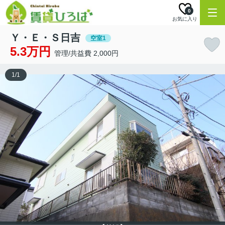
0
お気に入り
Ｙ・Ｅ・Ｓ日吉
空室1
5.3万円
管理/共益費 2,000円
1
/
1