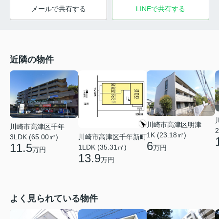
メールで共有する
LINEで共有する
近隣の物件
川崎市高津区明津
川崎市高津区千年
2
1K (23.18㎡)
3LDK (65.00㎡)
川崎市高津区千年新町
6
11.5
1LDK (35.31㎡)
万円
万円
13.9
万円
よく見られている物件