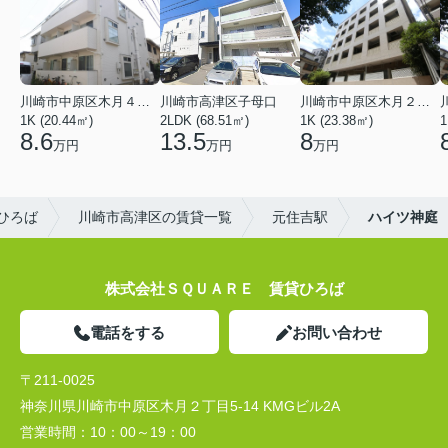
川崎市中原区木月４丁目
川崎市高津区子母口
川崎市中原区木月２丁目
1K (20.44㎡)
2LDK (68.51㎡)
1K (23.38㎡)
1
8.6
13.5
8
万円
万円
万円
ひろば
川崎市高津区の賃貸一覧
元住吉駅
ハイツ神庭
株式会社ＳＱＵＡＲＥ 賃貸ひろば
電話をする
お問い合わせ
〒211-0025
神奈川県川崎市中原区木月２丁目5-14 KMGビル2A
営業時間：
10：00～19：00