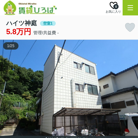
0
お気に入り
ハイツ神庭
空室1
5.8万円
管理/共益費 -
1
/
25