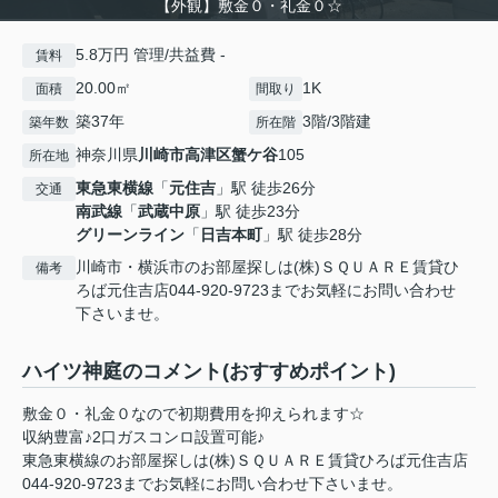
【外観】敷金０・礼金０☆
5.8万円 管理/共益費 -
賃料
20.00㎡
1K
面積
間取り
築37年
3階/3階建
築年数
所在階
神奈川県
川崎市高津区
蟹ケ谷
105
所在地
東急東横線
「
元住吉
」駅 徒歩26分
交通
南武線
「
武蔵中原
」駅 徒歩23分
グリーンライン
「
日吉本町
」駅 徒歩28分
川崎市・横浜市のお部屋探しは(株)ＳＱＵＡＲＥ賃貸ひ
備考
ろば元住吉店044-920-9723までお気軽にお問い合わせ
下さいませ。
ハイツ神庭のコメント(おすすめポイント)
敷金０・礼金０なので初期費用を抑えられます☆
収納豊富♪2口ガスコンロ設置可能♪
東急東横線のお部屋探しは(株)ＳＱＵＡＲＥ賃貸ひろば元住吉店
044-920-9723までお気軽にお問い合わせ下さいませ。