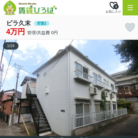
0
お気に入り
ビラ久末
空室2
4万円
管理/共益費 0円
1
/
19