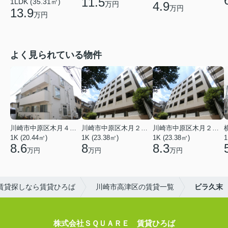
11.5
1LDK (35.31㎡)
4.9
万円
万円
13.9
万円
よく見られている物件
川崎市中原区木月４丁目
川崎市中原区木月２丁目
川崎市中原区木月２丁目
1K (20.44㎡)
1K (23.38㎡)
1K (23.38㎡)
1
8.6
8
8.3
万円
万円
万円
賃貸探しなら賃貸ひろば
川崎市高津区の賃貸一覧
ビラ久末
株式会社ＳＱＵＡＲＥ 賃貸ひろば