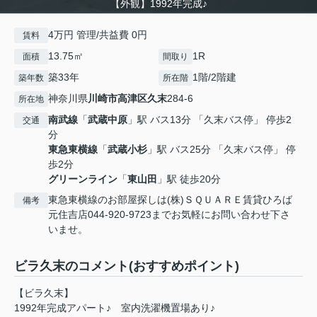
【外観】1992年完成♪
4万円 管理/共益費 0円
賃料
13.75㎡
1R
面積
間取り
築33年
1階/2階建
築年数
所在階
神奈川県
川崎市高津区
久末
284-6
所在地
南武線
「
武蔵中原
」駅 バス13分 「久末バス停」 停歩2
交通
分
東急東横線
「
武蔵小杉
」駅 バス25分 「久末バス停」 停
歩2分
グリーンライン
「
東山田
」駅 徒歩20分
東急東横線のお部屋探しは(株)ＳＱＵＡＲＥ賃貸ひろば
備考
元住吉店044-920-9723までお気軽にお問い合わせ下さ
いませ。
ビラ久末のコメント(おすすめポイント)
【ビラ久末】
1992年完成アパート♪ 室内洗濯機置場あり♪