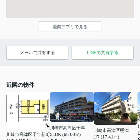
地図アプリで見る
メールで共有する
LINEで共有する
近隣の物件
川崎市高津区千年
川崎市高津区明津
1
3LDK (65.00㎡)
川崎市高津区千年新町
1R (17.41㎡)