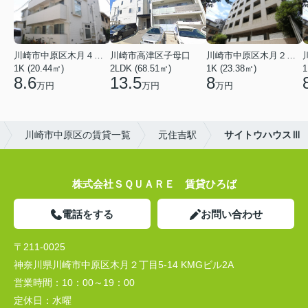
川崎市中原区木月４丁目
川崎市高津区子母口
川崎市中原区木月２丁目
1K (20.44㎡)
2LDK (68.51㎡)
1K (23.38㎡)
1
8.6
13.5
8
万円
万円
万円
川崎市中原区の賃貸一覧
元住吉駅
サイトウハウスⅢ
株式会社ＳＱＵＡＲＥ 賃貸ひろば
電話をする
お問い合わせ
〒211-0025
神奈川県川崎市中原区木月２丁目5-14 KMGビル2A
営業時間：
10：00～19：00
定休日：
水曜