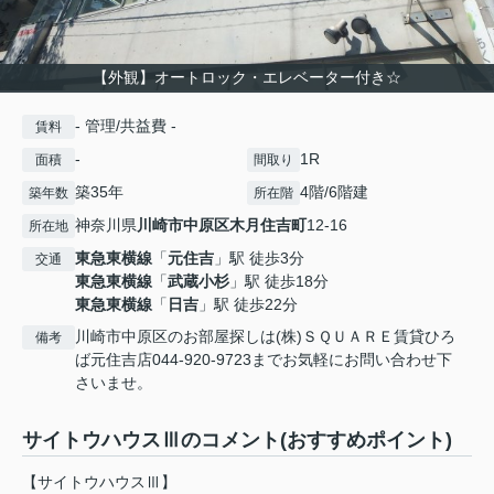
【外観】オートロック・エレベーター付き☆
- 管理/共益費 -
賃料
-
1R
面積
間取り
築35年
4階/6階建
築年数
所在階
神奈川県
川崎市中原区
木月住吉町
12-16
所在地
東急東横線
「
元住吉
」駅 徒歩3分
交通
東急東横線
「
武蔵小杉
」駅 徒歩18分
東急東横線
「
日吉
」駅 徒歩22分
川崎市中原区のお部屋探しは(株)ＳＱＵＡＲＥ賃貸ひろ
備考
ば元住吉店044-920-9723までお気軽にお問い合わせ下
さいませ。
サイトウハウスⅢのコメント(おすすめポイント)
【サイトウハウスⅢ】