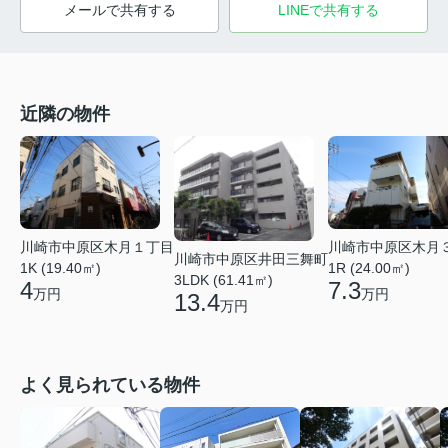
メールで共有する
LINEで共有する
近隣の物件
川崎市中原区木月１丁目
川崎市中原区木月
川崎市中原区井田三舞町
1K (19.40㎡)
1R (24.00㎡)
3LDK (61.41㎡)
4
7.3
万円
万円
13.4
万円
よく見られている物件