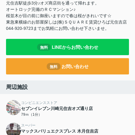
元住吉駅徒歩3分♪オズ商店街を通って帰れます。
オートロック完備のＲＣマンション♪
桜並木が目の前に御座いますので春は桜がきれいです☆
東急東横線のお部屋探しは(株)ＳＱＵＡＲＥ賃貸ひろば元住吉店
044-920-9723までお気軽にお問い合わせ下さいませ。
LINEからお問い合わせ
無料
お問い合わせ
無料
周辺施設
コンビニエンスストア
セブンイレブン川崎元住吉オズ通り店
79ｍ（1分）
スーパー
マックスバリュエクスプレス 木月住吉店