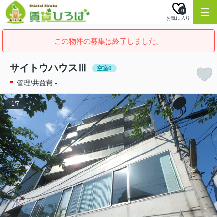
0
お気に入り
この物件の募集は終了しました。
サイトウハウスⅢ
空室0
-
管理/共益費 -
1
/
7