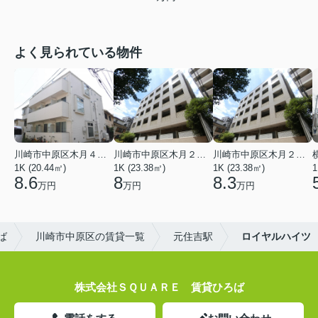
よく見られている物件
川崎市中原区木月４丁目
川崎市中原区木月２丁目
川崎市中原区木月２丁目
1K (20.44㎡)
1K (23.38㎡)
1K (23.38㎡)
1
8.6
8
8.3
万円
万円
万円
ば
川崎市中原区の賃貸一覧
元住吉駅
ロイヤルハイツ
株式会社ＳＱＵＡＲＥ 賃貸ひろば