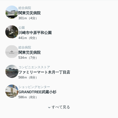
総合病院
関東労災病院
301ｍ（4分）
公園
川崎市中原平和公園
441ｍ（6分）
総合病院
関東労災病院
534ｍ（7分）
コンビニエンスストア
ファミリーマート木月一丁目店
568ｍ（8分）
ショッピングセンター
GRANDTREE武蔵小杉
586ｍ（8分）
すべて見る