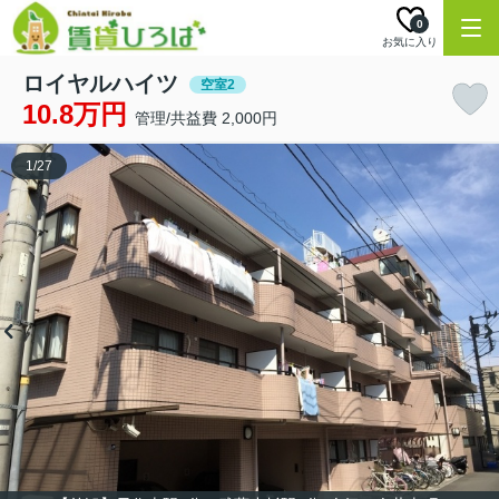
0
お気に入り
ロイヤルハイツ
空室2
10.8万円
管理/共益費 2,000円
1
/
27