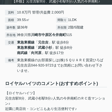
【外観】元住吉駅8分、武蔵小杉駅8分♪人気の今井南町♪
10.8万円 管理/共益費 2,000円
賃料
39.55㎡
1LDK
面積
間取り
築36年
2階/5階建
築年数
所在階
神奈川県
川崎市中原区
今井南町
515
所在地
東急東横線
「
元住吉
」駅 徒歩8分
交通
東急東横線
「
武蔵小杉
」駅 徒歩8分
南武線
「
向河原
」駅 徒歩17分
東急東横線のお部屋探しは(株)ＳＱＵＡＲＥ賃貸ひろば
備考
元住吉店044-920-9723までお気軽にお問い合わせ下さ
いませ。
ロイヤルハイツのコメント(おすすめポイント)
【ロイヤルハイツ】
元住吉駅8分、武蔵小杉駅8分♪人気の今井南町のＲＣ造マンショ
ン♪
近隣に商店街・コンビニもあり生活便利です♪