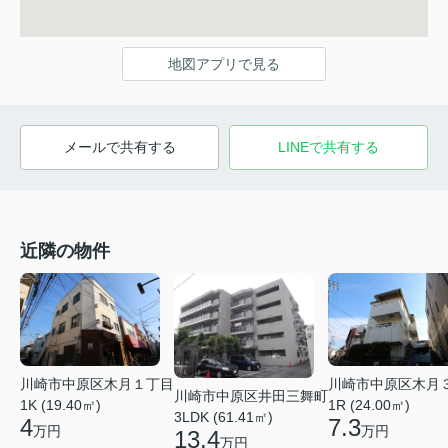
地図アプリで見る
メールで共有する
LINEで共有する
近隣の物件
川崎市中原区木月１丁目
川崎市中原区木月
川崎市中原区井田三舞町
1K (19.40㎡)
1R (24.00㎡)
3LDK (61.41㎡)
4
7.3
万円
万円
13.4
万円