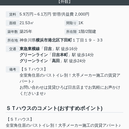
【外観】
5.9万円～6.1万円 管理/共益費 2,000円
賃料
21.53㎡
1K
面積
間取り
築25年
1階/2階建
築年数
所在階
神奈川県
横浜市港北区
下田町
１丁目１９－３3
所在地
東急東横線
「
日吉
」駅 徒歩16分
交通
グリーンライン
「
日吉本町
」駅 徒歩14分
グリーンライン
「
高田
」駅 徒歩24分
【ＳＴハウス】
備考
全室角住居のバストイレ別！大手メーカー施工の賃貸ア
パート♪
お問い合わせは賃貸ひろば日吉店までお気軽にお声かけ
くださいませ♪
ＳＴハウスのコメント(おすすめポイント)
【ＳＴハウス】
全室角住居のバストイレ別！大手メーカー施工の賃貸アパート♪