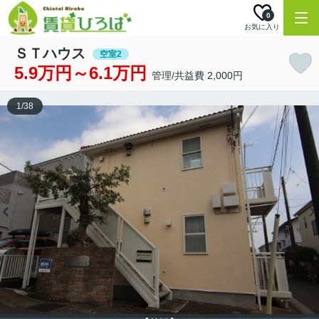
0
お気に入り
ＳＴハウス
空室2
5.9万円～6.1万円
管理/共益費 2,000円
1
/
38