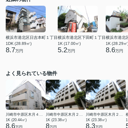
横浜市港北区日吉本町１丁目
横浜市港北区下田町１丁目
横浜市港北
1DK (28.89㎡)
1K (17.00㎡)
1K (28.29㎡
8.7
5.2
8.6
万円
万円
万円
よく見られている物件
川崎市中原区木月４丁目
川崎市中原区木月２丁目
川崎市中原区木月２丁目
1K (20.44㎡)
1K (23.38㎡)
1K (23.38㎡)
1
8.6
8
8.3
万円
万円
万円