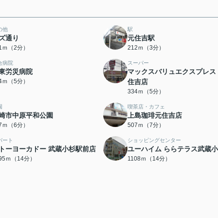
の他
駅
ズ通り
元住吉駅
31ｍ（2分）
212ｍ（3分）
合病院
スーパー
東労災病院
マックスバリュエクスプレス
24ｍ（5分）
住吉店
334ｍ（5分）
園
喫茶店・カフェ
崎市中原平和公園
上島珈琲元住吉店
37ｍ（6分）
507ｍ（7分）
パート
ショッピングセンター
トーヨーカドー 武蔵小杉駅前店
ユーハイム ららテラス武蔵
095ｍ（14分）
1108ｍ（14分）