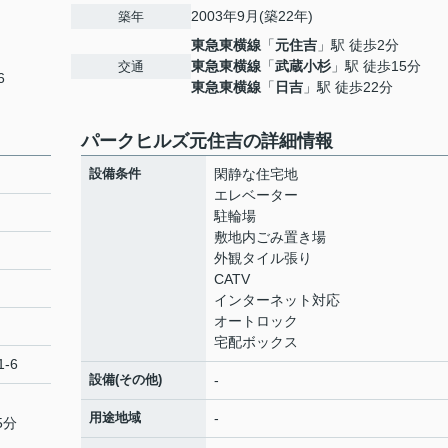
2003年9月(築22年)
築年
東急東横線
「
元住吉
」駅 徒歩2分
東急東横線
「
武蔵小杉
」駅 徒歩15分
交通
6
東急東横線
「
日吉
」駅 徒歩22分
パークヒルズ元住吉の詳細情報
設備条件
閑静な住宅地
エレベーター
駐輪場
敷地内ごみ置き場
外観タイル張り
CATV
インターネット対応
オートロック
宅配ボックス
-6
設備(その他)
-
用途地域
-
5分