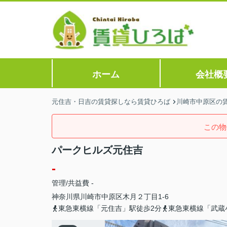
ホーム
会社概
元住吉・日吉の賃貸探しなら賃貸ひろば
川崎市中原区の
この物
パークヒルズ元住吉
-
管理/共益費 -
神奈川県
川崎市中原区
木月
２丁目1-6
東急東横線「元住吉」駅徒歩2分
東急東横線「武蔵