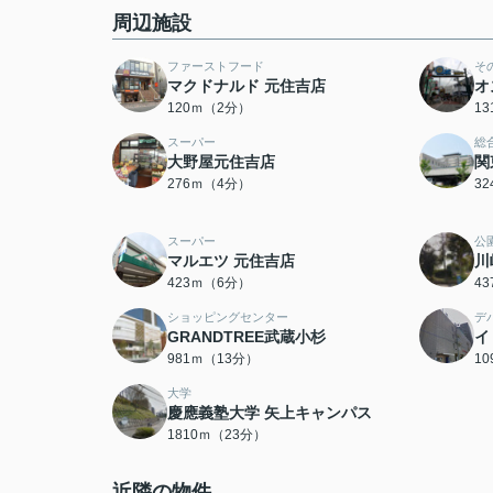
周辺施設
ファーストフード
そ
マクドナルド 元住吉店
オ
120ｍ（2分）
1
スーパー
総
大野屋元住吉店
関
276ｍ（4分）
3
スーパー
公
マルエツ 元住吉店
川
423ｍ（6分）
4
ショッピングセンター
デ
GRANDTREE武蔵小杉
イ
981ｍ（13分）
1
大学
慶應義塾大学 矢上キャンパス
1810ｍ（23分）
近隣の物件