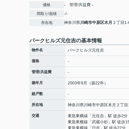
-
管理/共益費
-
価格
-/-
間取り/面積
神奈川県
川崎市中原区
木月
２丁目1-
所在地
パークヒルズ元住吉の基本情報
物件名
パークヒルズ元住吉
価格
-
管理/共益費
-
築年月
2003年9月（築22年）
総戸数
-
所在地
神奈川県
川崎市中原区
木月
２丁目1
交通
東急東横線
「
元住吉
」駅 徒歩2分
東急東横線
「
武蔵小杉
」駅 徒歩1
東急東横線
「
日吉
」駅 徒歩22分