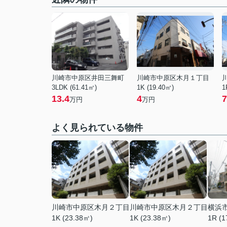
川崎市中原区井田三舞町
川崎市中原区木月１丁目
3LDK (61.41㎡)
1K (19.40㎡)
1
13.4
4
7
万円
万円
よく見られている物件
川崎市中原区木月２丁目
川崎市中原区木月２丁目
横浜
1K (23.38㎡)
1K (23.38㎡)
1R (1