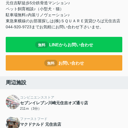
元住吉駅徒歩5分鉄骨造マンション♪
ペット飼育相談♪（小型犬・猫）
駐車場無料♪内装リノヴェーション♪
東急東横線のお部屋探しは(株)ＳＱＵＡＲＥ賃貸ひろば元住吉店
044-920-9723までお気軽にお問い合わせ下さいませ。
LINEからお問い合わせ
無料
お問い合わせ
無料
周辺施設
コンビニエンスストア
セブンイレブン川崎元住吉オズ通り店
211ｍ（3分）
ファーストフード
マクドナルド 元住吉店