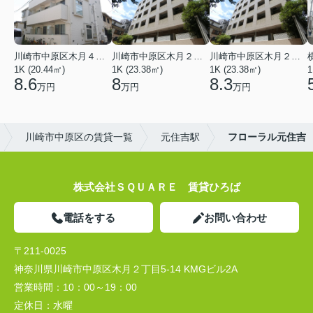
川崎市中原区木月４丁目
川崎市中原区木月２丁目
川崎市中原区木月２丁目
1K (20.44㎡)
1K (23.38㎡)
1K (23.38㎡)
1
8.6
8
8.3
万円
万円
万円
川崎市中原区の賃貸一覧
元住吉駅
フローラル元住吉
株式会社ＳＱＵＡＲＥ 賃貸ひろば
電話をする
お問い合わせ
〒211-0025
神奈川県川崎市中原区木月２丁目5-14 KMGビル2A
営業時間：
10：00～19：00
定休日：
水曜