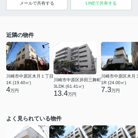
メールで共有する
LINEで共有する
近隣の物件
川崎市中原区木月１丁目
川崎市中原区木月
川崎市中原区井田三舞町
1K (19.40㎡)
1R (24.00㎡)
3LDK (61.41㎡)
4
7.3
万円
万円
13.4
万円
よく見られている物件