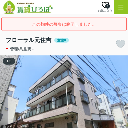
0
お気に入り
この物件の募集は終了しました。
フローラル元住吉
空室0
-
管理/共益費 -
1
/
3