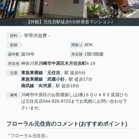
【外観】元住吉駅徒歩5分鉄骨造マンション♪
- 管理/共益費 -
賃料
-
4DK
面積
間取り
築34年
1階/3階建
築年数
所在階
神奈川県
川崎市中原区
木月住吉町
4-19
所在地
東急東横線
「
元住吉
」駅 徒歩5分
交通
東急東横線
「
武蔵小杉
」駅 徒歩17分
南武線
「
向河原
」駅 徒歩18分
川崎市中原区のお部屋探しは(株)ＳＱＵＡＲＥ賃貸ひろ
備考
ば元住吉店044-920-9723までお気軽にお問い合わせ下
さいませ。
フローラル元住吉のコメント(おすすめポイント)
『フローラル元住吉』