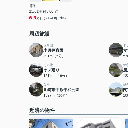
1階
13.61坪 (45.00㎡)
6.9
万円(5069.8円/坪)
周辺施設
保育園
ド
木月保育園
マ
391ｍ（5分）
5
その他
大
オズ通り
慶
1211ｍ（16分）
1
公園
総
川崎市中原平和公園
関
1597ｍ（20分）
1
近隣の物件