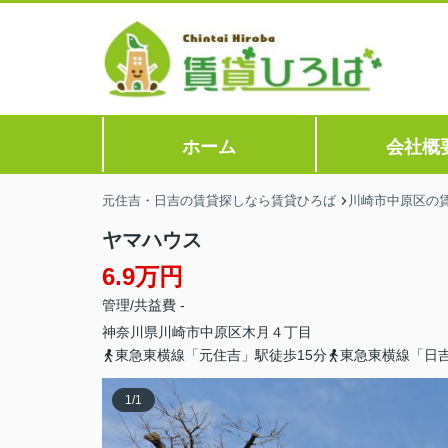
ホーム
会社概
元住吉・日吉の賃貸探しなら賃貸ひろば
川崎市中原区の
ヤマハウス
6.9万円
管理/共益費 -
神奈川県
川崎市中原区
木月
４丁目
東急東横線「元住吉」駅徒歩15分
東急東横線「日吉
1
/
1