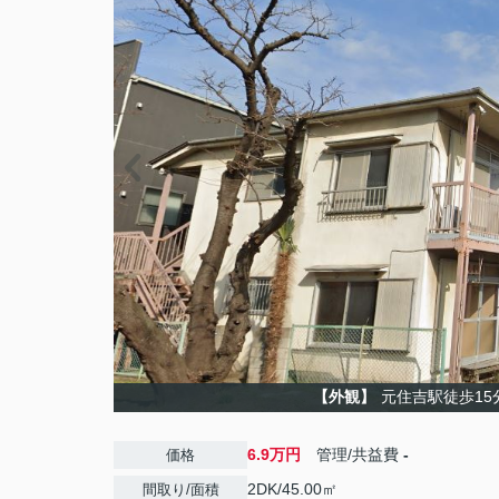
【外観】
元住吉駅徒歩15
6.9万円
管理/共益費
-
価格
2DK/45.00㎡
間取り/面積