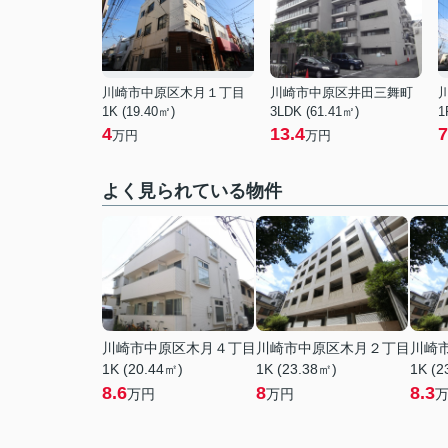
川崎市中原区木月１丁目
川崎市中原区井田三舞町
1K (19.40㎡)
3LDK (61.41㎡)
1
4
13.4
7
万円
万円
よく見られている物件
川崎市中原区木月４丁目
川崎市中原区木月２丁目
川崎
1K (20.44㎡)
1K (23.38㎡)
1K (2
8.6
8
8.3
万円
万円