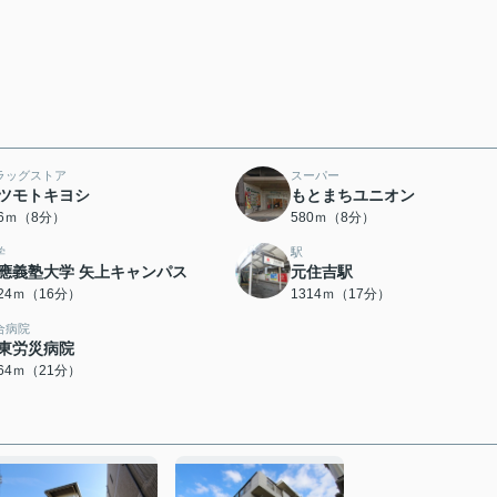
ラッグストア
スーパー
ツモトキヨシ
もとまちユニオン
76ｍ（8分）
580ｍ（8分）
学
駅
應義塾大学 矢上キャンパス
元住吉駅
224ｍ（16分）
1314ｍ（17分）
合病院
東労災病院
664ｍ（21分）