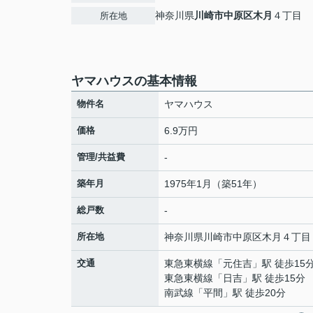
神奈川県
川崎市中原区
木月
４丁目
所在地
ヤマハウスの基本情報
物件名
ヤマハウス
価格
6.9万円
管理/共益費
-
築年月
1975年1月（築51年）
総戸数
-
所在地
神奈川県
川崎市中原区
木月
４丁目
交通
東急東横線
「
元住吉
」駅 徒歩15
東急東横線
「
日吉
」駅 徒歩15分
南武線
「
平間
」駅 徒歩20分