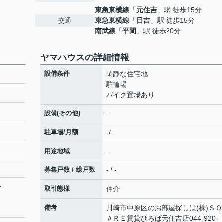
東急東横線
「
元住吉
」駅 徒歩15分
東急東横線
「
日吉
」駅 徒歩15分
交通
南武線
「
平間
」駅 徒歩20分
ヤマハウスの詳細情報
設備条件
閑静な住宅地
駐輪場
バイク置場あり
設備(その他)
-
駐車場/月額
-/-
用途地域
-
募集戸数 / 総戸数
- / -
分
取引態様
仲介
備考
川崎市中原区のお部屋探しは(株)ＳＱ
ＡＲＥ賃貸ひろば元住吉店044-920-