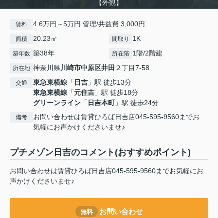
【外観】
4.6万円～5万円 管理/共益費 3,000円
賃料
20.23㎡
1K
面積
間取り
築38年
1階/2階建
築年数
所在階
神奈川県
川崎市中原区
井田
２丁目7-58
所在地
東急東横線
「
日吉
」駅 徒歩13分
交通
東急東横線
「
元住吉
」駅 徒歩18分
グリーンライン
「
日吉本町
」駅 徒歩24分
お問い合わせは賃貸ひろば日吉店045-595-9560までお
備考
気軽にお声かけくださいませ♪
プチメゾン日吉のコメント(おすすめポイント)
お問い合わせは賃貸ひろば日吉店045-595-9560までお気軽にお
声かけくださいませ♪
お問い合わせ
無料