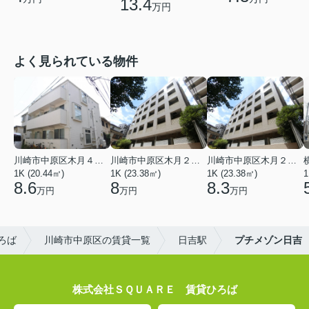
13.4
万円
よく見られている物件
川崎市中原区木月４丁目
川崎市中原区木月２丁目
川崎市中原区木月２丁目
1K (20.44㎡)
1K (23.38㎡)
1K (23.38㎡)
1
8.6
8
8.3
万円
万円
万円
ろば
川崎市中原区の賃貸一覧
日吉駅
プチメゾン日吉
株式会社ＳＱＵＡＲＥ 賃貸ひろば