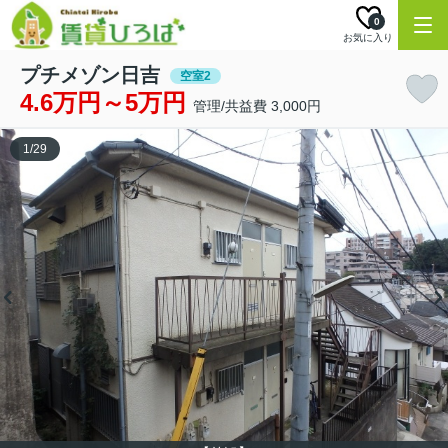
0
お気に入り
プチメゾン日吉
空室2
4.6万円～5万円
管理/共益費 3,000円
1
/
29