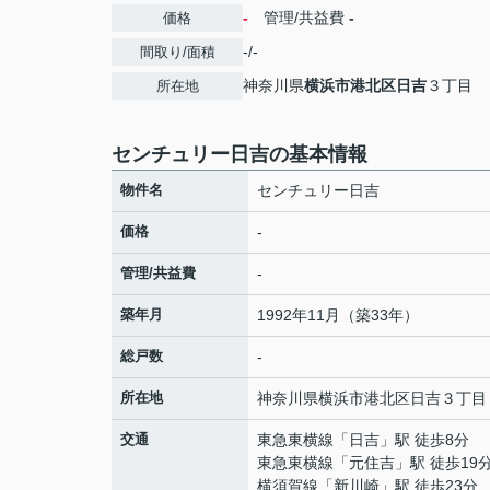
-
管理/共益費
-
価格
-/-
間取り/面積
神奈川県
横浜市港北区
日吉
３丁目
所在地
センチュリー日吉の基本情報
物件名
センチュリー日吉
価格
-
管理/共益費
-
築年月
1992年11月（築33年）
総戸数
-
所在地
神奈川県
横浜市港北区
日吉
３丁目
交通
東急東横線
「
日吉
」駅 徒歩8分
東急東横線
「
元住吉
」駅 徒歩19
横須賀線
「
新川崎
」駅 徒歩23分