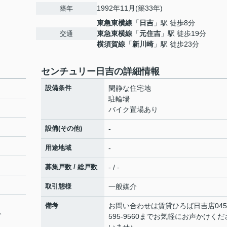
1992年11月(築33年)
築年
東急東横線
「
日吉
」駅 徒歩8分
東急東横線
「
元住吉
」駅 徒歩19分
交通
横須賀線
「
新川崎
」駅 徒歩23分
センチュリー日吉の詳細情報
設備条件
閑静な住宅地
駐輪場
バイク置場あり
設備(その他)
-
用途地域
-
募集戸数 / 総戸数
- / -
取引態様
一般媒介
備考
お問い合わせは賃貸ひろば日吉店045
分
595-9560までお気軽にお声かけくだ