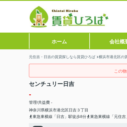
ホーム
会社概
元住吉・日吉の賃貸探しなら賃貸ひろば
横浜市港北区の
この物
センチュリー日吉
-
管理/共益費 -
神奈川県
横浜市港北区
日吉
３丁目
東急東横線「日吉」駅徒歩8分
東急東横線「元住吉