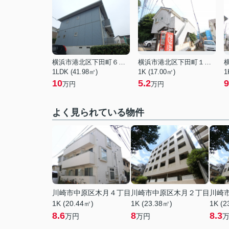
横浜市港北区下田町６丁目
横浜市港北区下田町１丁目
1LDK (41.98㎡)
1K (17.00㎡)
1
10
5.2
9
万円
万円
よく見られている物件
川崎市中原区木月４丁目
川崎市中原区木月２丁目
川崎
1K (20.44㎡)
1K (23.38㎡)
1K (2
8.6
8
8.3
万円
万円