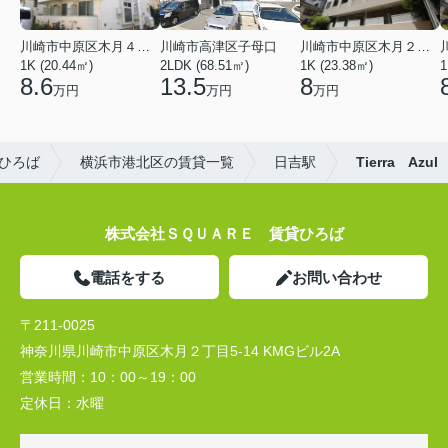
川崎市中原区木月４丁目
川崎市高津区子母口
川崎市中原区木月２丁目
1K (20.44㎡)
2LDK (68.51㎡)
1K (23.38㎡)
1
8.6
13.5
8
万円
万円
万円
ひろば
横浜市港北区の賃貸一覧
日吉駅
Tierra Azul
株式会社ＳＱＵＡＲＥ 賃貸ひろば
電話をする
お問い合わせ
〒211-0025
神奈川県川崎市中原区木月２丁目5-14 KMGビル2A
営業時間：
10：00～19：00
定休日：
水曜