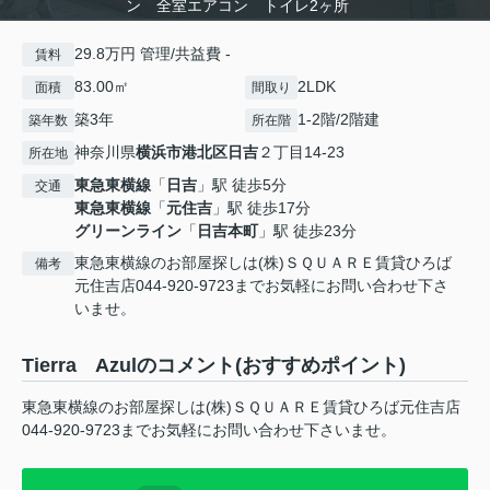
ン 全室エアコン トイレ2ヶ所
29.8万円 管理/共益費 -
賃料
83.00㎡
2LDK
面積
間取り
築3年
1-2階/2階建
築年数
所在階
神奈川県
横浜市港北区
日吉
２丁目14-23
所在地
東急東横線
「
日吉
」駅 徒歩5分
交通
東急東横線
「
元住吉
」駅 徒歩17分
グリーンライン
「
日吉本町
」駅 徒歩23分
東急東横線のお部屋探しは(株)ＳＱＵＡＲＥ賃貸ひろば
備考
元住吉店044-920-9723までお気軽にお問い合わせ下さ
いませ。
Tierra Azulのコメント(おすすめポイント)
東急東横線のお部屋探しは(株)ＳＱＵＡＲＥ賃貸ひろば元住吉店
044-920-9723までお気軽にお問い合わせ下さいませ。