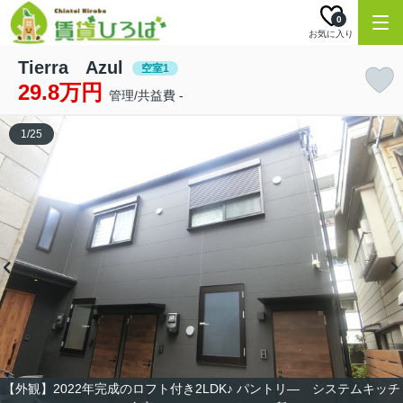
0
お気に入り
Tierra Azul
空室1
29.8万円
管理/共益費 -
1
/
25
【外観】2022年完成のロフト付き2LDK♪ パントリ― システムキッチ