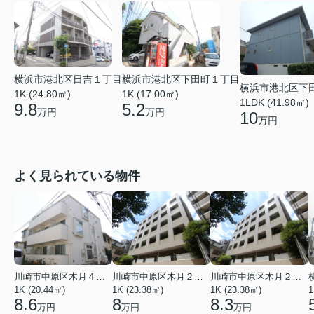
横浜市港北区日吉１丁目
横浜市港北区下田町１丁目
横浜市港北区下
1K (24.80㎡)
1K (17.00㎡)
1LDK (41.98㎡)
9.8
5.2
万円
万円
10
万円
よく見られている物件
川崎市中原区木月４丁目
川崎市中原区木月２丁目
川崎市中原区木月２丁目
1K (20.44㎡)
1K (23.38㎡)
1K (23.38㎡)
1
8.6
8
8.3
万円
万円
万円