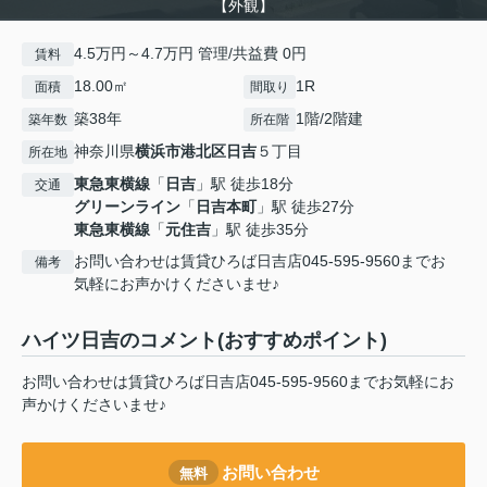
【外観】
4.5万円～4.7万円 管理/共益費 0円
賃料
18.00㎡
1R
面積
間取り
築38年
1階/2階建
築年数
所在階
神奈川県
横浜市港北区
日吉
５丁目
所在地
東急東横線
「
日吉
」駅 徒歩18分
交通
グリーンライン
「
日吉本町
」駅 徒歩27分
東急東横線
「
元住吉
」駅 徒歩35分
お問い合わせは賃貸ひろば日吉店045-595-9560までお
備考
気軽にお声かけくださいませ♪
ハイツ日吉のコメント(おすすめポイント)
お問い合わせは賃貸ひろば日吉店045-595-9560までお気軽にお
声かけくださいませ♪
お問い合わせ
無料