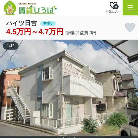
0
お気に入り
ハイツ日吉
空室3
4.5万円～4.7万円
管理/共益費 0円
1
/
42