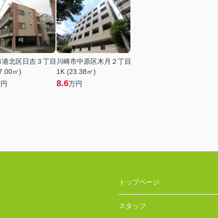
市港北区日吉３丁目
川崎市中原区木月２丁目
7.00㎡)
1K (23.38㎡)
8.6
万円
万円
トップページ
スタッフ