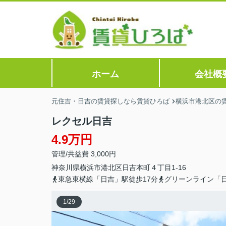
ホーム
会社概
元住吉・日吉の賃貸探しなら賃貸ひろば
横浜市港北区の
レクセル日吉
4.9万円
管理/共益費 3,000円
神奈川県
横浜市港北区
日吉本町
４丁目1-16
東急東横線「日吉」駅徒歩17分
グリーンライン「日
1
/
29