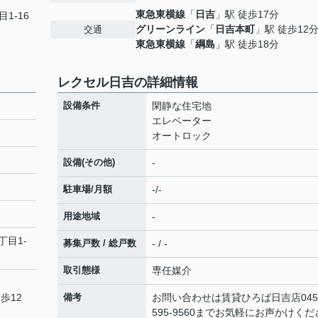
東急東横線
「
日吉
」駅 徒歩17分
目1-16
グリーンライン
「
日吉本町
」駅 徒歩12
交通
東急東横線
「
綱島
」駅 徒歩18分
レクセル日吉の詳細情報
設備条件
閑静な住宅地
エレベーター
オートロック
設備(その他)
-
駐車場/月額
-/-
用途地域
-
丁目1-
募集戸数 / 総戸数
- / -
取引態様
専任媒介
歩12
備考
お問い合わせは賃貸ひろば日吉店045
595-9560までお気軽にお声かけくだ