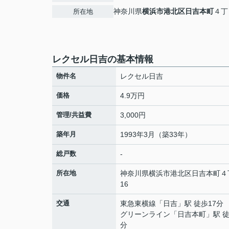
神奈川県
横浜市港北区
日吉本町
４丁
所在地
レクセル日吉の基本情報
物件名
レクセル日吉
価格
4.9万円
管理/共益費
3,000円
築年月
1993年3月（築33年）
総戸数
-
所在地
神奈川県
横浜市港北区
日吉本町
４
16
交通
東急東横線
「
日吉
」駅 徒歩17分
グリーンライン
「
日吉本町
」駅 徒
分