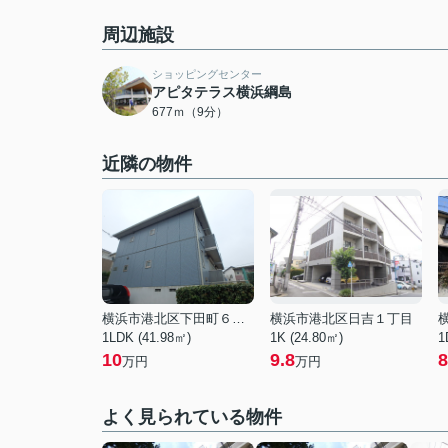
周辺施設
ショッピングセンター
アピタテラス横浜綱島
677ｍ（9分）
近隣の物件
横浜市港北区下田町６丁目
横浜市港北区日吉１丁目
1LDK (41.98㎡)
1K (24.80㎡)
1
10
9.8
8
万円
万円
よく見られている物件