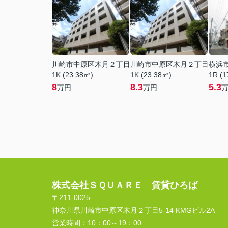
川崎市中原区木月２丁目
川崎市中原区木月２丁目
横浜
1K (23.38㎡)
1K (23.38㎡)
1R (1
8
8.3
5.3
万円
万円
株式会社ＳＱＵＡＲＥ 賃貸ひろば
〒211-0025
神奈川県川崎市中原区木月２丁目5-14 KMGビル2A
営業時間：
10：00～19：00