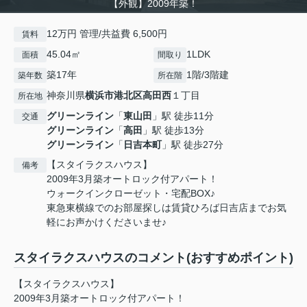
【外観】2009年築！
12万円 管理/共益費 6,500円
賃料
45.04㎡
1LDK
面積
間取り
築17年
1階/3階建
築年数
所在階
神奈川県
横浜市港北区
高田西
１丁目
所在地
グリーンライン
「
東山田
」駅 徒歩11分
交通
グリーンライン
「
高田
」駅 徒歩13分
グリーンライン
「
日吉本町
」駅 徒歩27分
【スタイラクスハウス】
備考
2009年3月築オートロック付アパート！
ウォークインクローゼット・宅配BOX♪
東急東横線でのお部屋探しは賃貸ひろば日吉店までお気
軽にお声かけくださいませ♪
スタイラクスハウスのコメント(おすすめポイント)
【スタイラクスハウス】
2009年3月築オートロック付アパート！