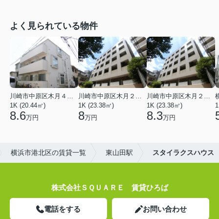
よく見られている物件
川崎市中原区木月４丁目
川崎市中原区木月２丁目
川崎市中原区木月２丁目
1K (20.44㎡)
1K (23.38㎡)
1K (23.38㎡)
1
8.6
8
8.3
万円
万円
万円
横浜市港北区の賃貸一覧
東山田駅
スタイラクスハウス
株式会社ＳＱＵＡＲＥ 賃貸ひろば
電話をする
お問い合わせ