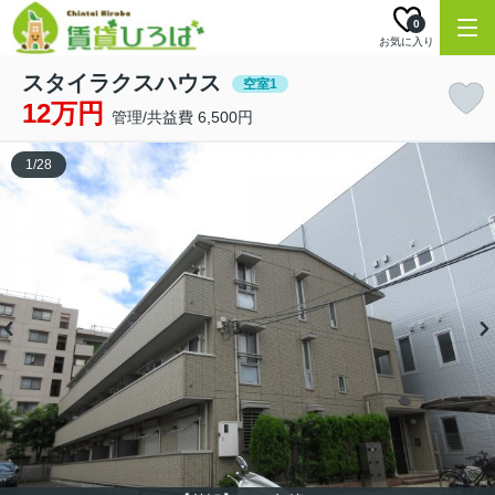
0
お気に入り
スタイラクスハウス
空室1
12万円
管理/共益費 6,500円
1
/
28