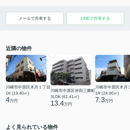
メールで共有する
LINEで共有する
近隣の物件
川崎市中原区木月１丁目
川崎市中原区木月
川崎市中原区井田三舞町
1K (19.40㎡)
1R (24.00㎡)
3LDK (61.41㎡)
4
7.3
万円
万円
13.4
万円
よく見られている物件