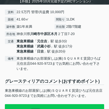
【外観】2025年10月完成予定のRCマンション♪
22.5万円 管理/共益費 10,000円
賃料
41.60㎡
1LDK
面積
間取り
築1年未満
2階/7階建
築年数
所在階
神奈川県
川崎市中原区
木月
２丁目7-20
所在地
東急東横線
「
元住吉
」駅 徒歩3分
交通
東急東横線
「
武蔵小杉
」駅 徒歩17分
東急東横線
「
日吉
」駅 徒歩20分
東急東横線のお部屋探しは(株)ＳＱＵＡＲＥ賃貸ひろば
備考
元住吉店044-920-9723までお気軽にお問い合わせ下さ
いませ。
グレースティリアのコメント(おすすめポイント)
東急東横線のお部屋探しは(株)ＳＱＵＡＲＥ賃貸ひろば元住吉店
044-920-9723までお気軽にお問い合わせ下さいませ。