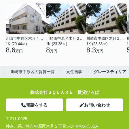
川崎市中原区木月４丁目
川崎市中原区木月２丁目
川崎市中原区木月２丁目
1K (20.44㎡)
1K (23.38㎡)
1K (23.38㎡)
1
8.6
8
8.3
万円
万円
万円
川崎市中原区の賃貸一覧
元住吉駅
グレースティリア
株式会社ＳＱＵＡＲＥ 賃貸ひろば
電話をする
お問い合わせ
〒211-0025
神奈川県川崎市中原区木月２丁目5-14 KMGビル2A