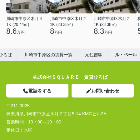
川崎市中原区木月４丁目
川崎市中原区木月２丁目
川崎市中原区木月２丁目
1K (20.44㎡)
1K (23.38㎡)
1K (23.38㎡)
1
8.6
8
8.3
万円
万円
万円
ひろば
川崎市中原区の賃貸一覧
元住吉駅
ル・ペール
株式会社ＳＱＵＡＲＥ 賃貸ひろば
電話をする
お問い合わせ
〒211-0025
神奈川県川崎市中原区木月２丁目5-14 KMGビル2A
営業時間：
10：00～19：00
定休日：
水曜