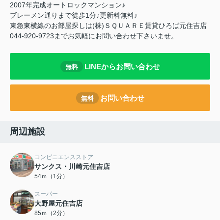
2007年完成オートロックマンション♪
ブレーメン通りまで徒歩1分♪更新料無料♪
東急東横線のお部屋探しは(株)ＳＱＵＡＲＥ賃貸ひろば元住吉店
044-920-9723までお気軽にお問い合わせ下さいませ。
LINEからお問い合わせ
無料
お問い合わせ
無料
周辺施設
コンビニエンスストア
サンクス・川崎元住吉店
54ｍ（1分）
スーパー
大野屋元住吉店
85ｍ（2分）