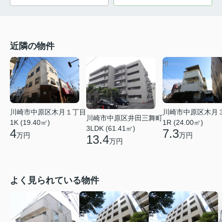
近隣の物件
川崎市中原区木月１丁目
川崎市中原区木月
川崎市中原区井田三舞町
1K (19.40㎡)
1R (24.00㎡)
3LDK (61.41㎡)
4
7.3
万円
万円
13.4
万円
よく見られている物件