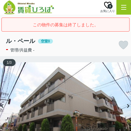
0
お気に入り
この物件の募集は終了しました。
ル・ペール
空室0
-
管理/共益費 -
1
/
3