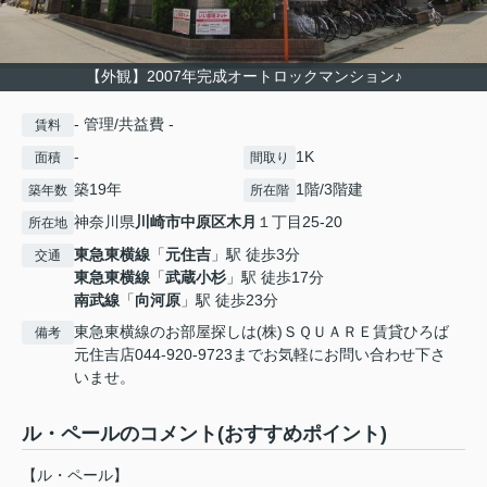
【外観】2007年完成オートロックマンション♪
- 管理/共益費 -
賃料
-
1K
面積
間取り
築19年
1階/3階建
築年数
所在階
神奈川県
川崎市中原区
木月
１丁目25-20
所在地
東急東横線
「
元住吉
」駅 徒歩3分
交通
東急東横線
「
武蔵小杉
」駅 徒歩17分
南武線
「
向河原
」駅 徒歩23分
東急東横線のお部屋探しは(株)ＳＱＵＡＲＥ賃貸ひろば
備考
元住吉店044-920-9723までお気軽にお問い合わせ下さ
いませ。
ル・ペールのコメント(おすすめポイント)
【ル・ペール】