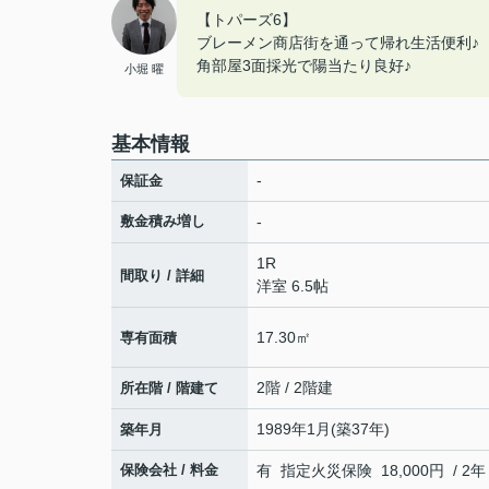
【トパーズ6】
ブレーメン商店街を通って帰れ生活便利♪
角部屋3面採光で陽当たり良好♪
小堀 曜
基本情報
-
保証金
敷金積み増し
-
1R
間取り / 詳細
洋室 6.5帖
17.30㎡
専有面積
2階 / 2階建
所在階 / 階建て
1989年1月(築37年)
築年月
保険会社 / 料金
有 指定火災保険 18,000円 / 2年