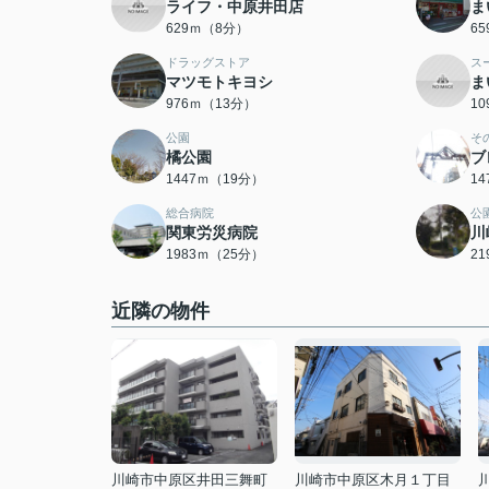
ライフ・中原井田店
ま
629ｍ（8分）
6
ドラッグストア
ス
マツモトキヨシ
ま
976ｍ（13分）
1
公園
そ
橘公園
ブ
1447ｍ（19分）
1
総合病院
公
関東労災病院
川
1983ｍ（25分）
2
近隣の物件
川崎市中原区井田三舞町
川崎市中原区木月１丁目