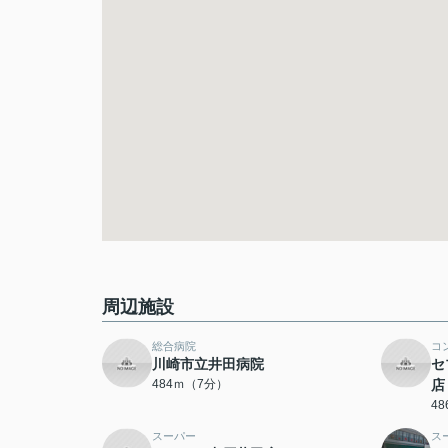
周辺施設
総合病院
コ
川崎市立井田病院
セ
484ｍ（7分）
店
4
スーパー
ス