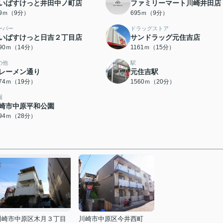
いばすけっと井田中ノ町店
ファミリーマート川崎井田店
59ｍ（9分）
695ｍ（9分）
ーパー
ドラッグストア
いばすけっと日吉２丁目店
サンドラッグ元住吉店
090ｍ（14分）
1161ｍ（15分）
の他
駅
レーメン通り
元住吉駅
474ｍ（19分）
1560ｍ（20分）
園
崎市中原平和公園
194ｍ（28分）
川崎市中原区木月３丁目
川崎市中原区今井西町