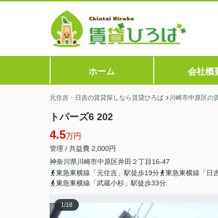
ホーム
会社概
元住吉・日吉の賃貸探しなら賃貸ひろば
川崎市中原区の
トパーズ6 202
4.5
万円
管理 / 共益費 2,000円
神奈川県
川崎市中原区
井田
２丁目16-47
東急東横線「元住吉」駅徒歩19分
東急東横線「日吉
東急東横線「武蔵小杉」駅徒歩33分
1
/
18