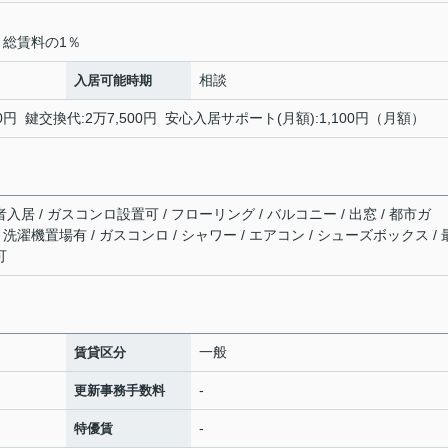
：総賃料の1％
相談
入居可能時期
円 鍵交換代:2万7,500円 安心入居サポート(月額):1,100円（月額）
入居 / ガスコンロ設置可 / フローリング / バルコニー / 出窓 / 都市ガ
 / 洗濯機置場有 / ガスコンロ / シャワー / エアコン / シューズボックス /
可
一般
賃貸区分
-
更新事務手数料
-
特優賃