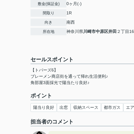
0ヶ月(-)
敷金(保証金)
1R
間取り
南西
向き
神奈川県
川崎市中原区
井田
２丁目16
所在地
セールスポイント
【トパーズ6】
ブレーメン商店街を通って帰れ生活便利♪
角部屋3面採光で陽当たり良好♪
ポイント
陽当り良好
出窓
収納スペース
都市ガス
エ
担当者のコメント