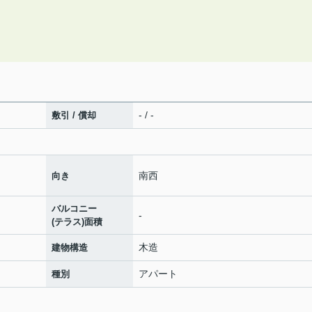
- / -
敷引 / 償却
南西
向き
バルコニー
-
(テラス)面積
木造
建物構造
アパート
種別