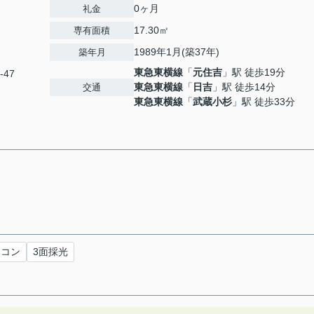
0ヶ月
礼金
17.30㎡
専有面積
1989年1月(築37年)
築年月
東急東横線
「
元住吉
」駅 徒歩19分
-47
東急東横線
「
日吉
」駅 徒歩14分
交通
東急東横線
「
武蔵小杉
」駅 徒歩33分
アコン
3面採光