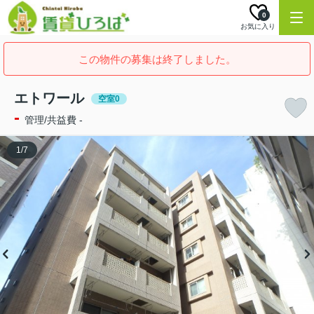
0
お気に入り
この物件の募集は終了しました。
エトワール
空室0
-
管理/共益費 -
1
/
7