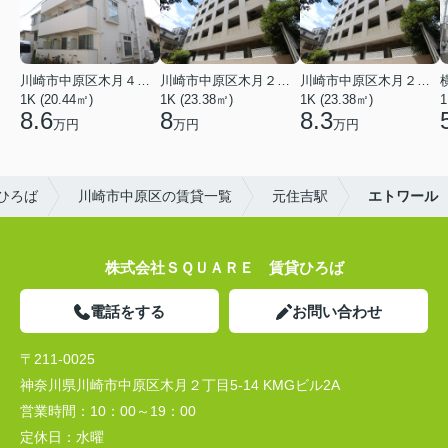
川崎市中原区木月４丁目
川崎市中原区木月２丁目
川崎市中原区木月２丁目
1K (20.44㎡)
1K (23.38㎡)
1K (23.38㎡)
1
8.6
8
8.3
万円
万円
万円
ひろば
川崎市中原区の賃貸一覧
元住吉駅
エトワール
株式会社ＳＱＵＡＲＥ 賃貸ひろば
電話をする
お問い合わせ
〒211-0025
神奈川県川崎市中原区木月２丁目5-14 KMGビル2A
営業時間：
10：00～19：00
定休日：
水曜