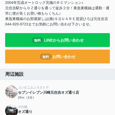
2004年完成オートロック完備のＲＣマンション♪
元住吉駅からＯＺ通りを通って徒歩２分！東急東横線は通勤・通
学に便が良くお買い物もらくちん♪
東急東横線のお部屋探しは(株)ＳＱＵＡＲＥ賃貸ひろば元住吉店
044-920-9723までお気軽にお問い合わせ下さいませ。
LINEからお問い合わせ
無料
お問い合わせ
無料
周辺施設
コンビニエンスストア
セブンイレブン川崎元住吉オズ通り店
24ｍ（1分）
その他
オズ通り