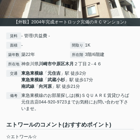
【外観】2004年完成オートロック完備のＲＣマンション♪
- 管理/共益費 -
賃料
-
1K
面積
間取り
築22年
3階/6階建
築年数
所在階
神奈川県
川崎市中原区
木月
２丁目２-４６
所在地
東急東横線
「
元住吉
」駅 徒歩2分
交通
東急東横線
「
武蔵小杉
」駅 徒歩17分
南武線
「
向河原
」駅 徒歩21分
東急東横線のお部屋探しは(株)ＳＱＵＡＲＥ賃貸ひろば
備考
元住吉店044-920-9723までお気軽にお問い合わせ下さ
いませ。
エトワールのコメント(おすすめポイント)
☆エトワール☆