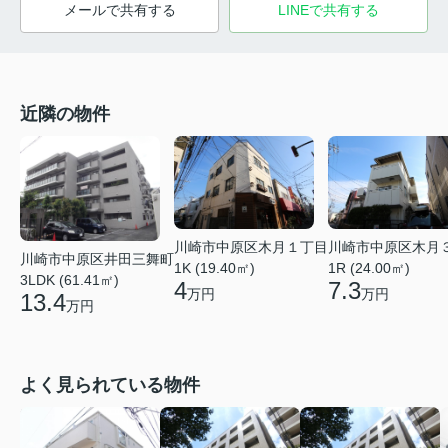
メールで共有する
LINEで共有する
近隣の物件
川崎市中原区木月１丁目
川崎市中原区木月
川崎市中原区井田三舞町
1K (19.40㎡)
1R (24.00㎡)
3LDK (61.41㎡)
4
7.3
万円
万円
13.4
万円
よく見られている物件