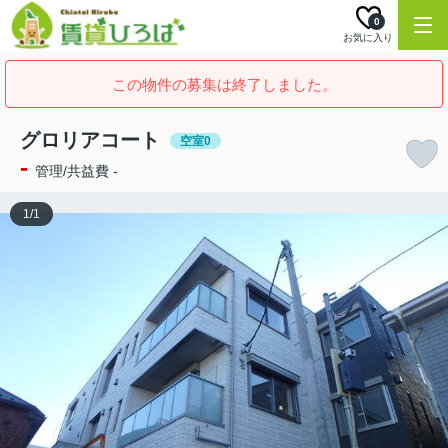
0
お気に入り
この物件の募集は終了しました。
グロリアコート
空室0
-
管理/共益費 -
1
/
1