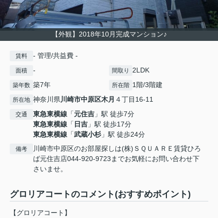
【外観】2018年10月完成マンション♪
- 管理/共益費 -
賃料
-
2LDK
面積
間取り
築7年
1階/3階建
築年数
所在階
神奈川県
川崎市中原区
木月
４丁目16-11
所在地
東急東横線
「
元住吉
」駅 徒歩7分
交通
東急東横線
「
日吉
」駅 徒歩17分
東急東横線
「
武蔵小杉
」駅 徒歩24分
川崎市中原区のお部屋探しは(株)ＳＱＵＡＲＥ賃貸ひろ
備考
ば元住吉店044-920-9723までお気軽にお問い合わせ下
さいませ。
グロリアコートのコメント(おすすめポイント)
【グロリアコート】