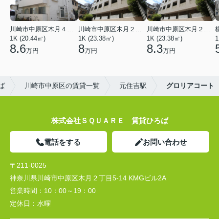
川崎市中原区木月４丁目
川崎市中原区木月２丁目
川崎市中原区木月２丁目
1K (20.44㎡)
1K (23.38㎡)
1K (23.38㎡)
1
8.6
8
8.3
万円
万円
万円
ば
川崎市中原区の賃貸一覧
元住吉駅
グロリアコート
株式会社ＳＱＵＡＲＥ 賃貸ひろば
電話をする
お問い合わせ
〒211-0025
神奈川県川崎市中原区木月２丁目5-14 KMGビル2A
営業時間：
10：00～19：00
定休日：
水曜