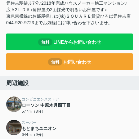
元住吉駅徒歩7分♪2018年完成ハウスメーカー施工マンション♪
広々2ＬＤＫ♪角部屋の2面採光で明るいお部屋です♪
東急東横線のお部屋探しは(株)ＳＱＵＡＲＥ賃貸ひろば元住吉店
044-920-9723までお気軽にお問い合わせ下さいませ。
LINEからお問い合わせ
無料
お問い合わせ
無料
周辺施設
コンビニエンスストア
ローソン 中原木月四丁目
577ｍ（8分）
スーパー
もとまちユニオン
644ｍ（9分）