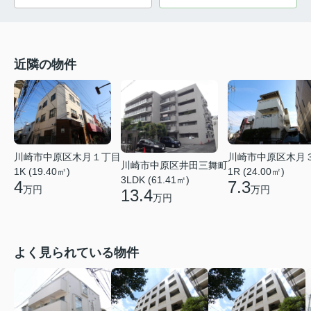
近隣の物件
川崎市中原区木月１丁目
川崎市中原区木月
川崎市中原区井田三舞町
1K (19.40㎡)
1R (24.00㎡)
3LDK (61.41㎡)
4
7.3
万円
万円
13.4
万円
よく見られている物件