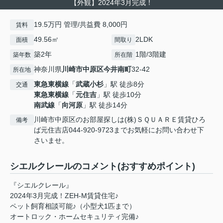
【外観】2024年3月完成！
19.5万円 管理/共益費 8,000円
賃料
49.56㎡
2LDK
面積
間取り
築2年
1階/3階建
築年数
所在階
神奈川県
川崎市中原区
今井南町
32-42
所在地
東急東横線
「
武蔵小杉
」駅 徒歩8分
交通
東急東横線
「
元住吉
」駅 徒歩10分
南武線
「
向河原
」駅 徒歩14分
川崎市中原区のお部屋探しは(株)ＳＱＵＡＲＥ賃貸ひろ
備考
ば元住吉店044-920-9723までお気軽にお問い合わせ下
さいませ。
シエルクレールのコメント(おすすめポイント)
『シエルクレール』
2024年3月完成！ZEH-M賃貸住宅♪
ペット飼育相談可能♪（小型犬1匹まで）
オートロック・ホームセキュリティ完備♪