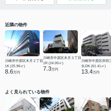
近隣の物件
川崎市中原区木月３丁目
川崎市中原区木月２丁目
川崎市中原区井田
1R (24.00㎡)
1K (25.96㎡)
3LDK (61.41㎡)
7.3
万円
8.6
13.4
万円
万円
よく見られている物件