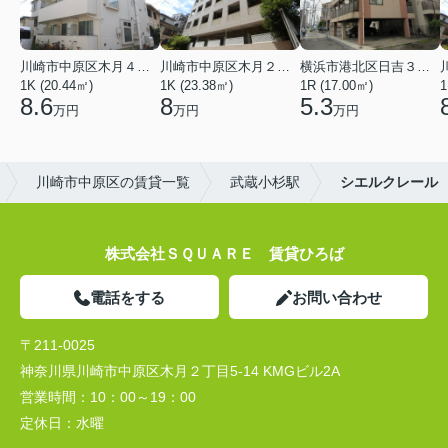
川崎市中原区木月４丁目
川崎市中原区木月２丁目
横浜市港北区日吉３丁目
1K (20.44㎡)
1K (23.38㎡)
1R (17.00㎡)
1
8.6
8
5.3
万円
万円
万円
川崎市中原区の賃貸一覧
武蔵小杉駅
シエルクレール
株式会社ＳＱＵＡＲＥ 賃貸ひろば
電話をする
お問い合わせ
〒211-0025
神奈川県川崎市中原区木月２丁目5-14 KMGビル2A
営業時間：
10：00～19：00
定休日：
水曜