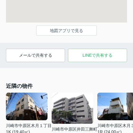
地図アプリで見る
メールで共有する
LINEで共有する
近隣の物件
川崎市中原区木月１丁目
川崎市中原区木月
川崎市中原区井田三舞町
1K (19.40㎡)
1R (24.00㎡)