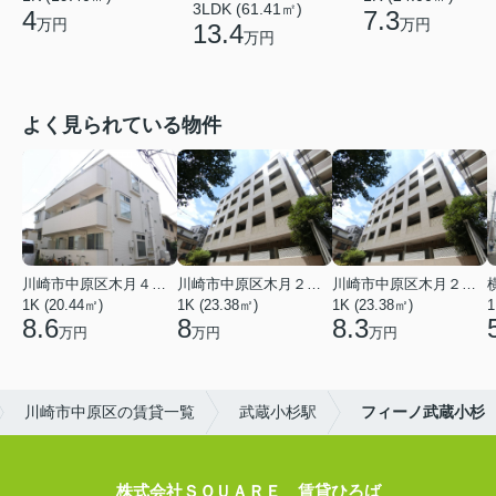
3LDK (61.41㎡)
4
7.3
万円
万円
13.4
万円
よく見られている物件
川崎市中原区木月４丁目
川崎市中原区木月２丁目
川崎市中原区木月２丁目
1K (20.44㎡)
1K (23.38㎡)
1K (23.38㎡)
1
8.6
8
8.3
万円
万円
万円
川崎市中原区の賃貸一覧
武蔵小杉駅
フィーノ武蔵小杉
株式会社ＳＱＵＡＲＥ 賃貸ひろば