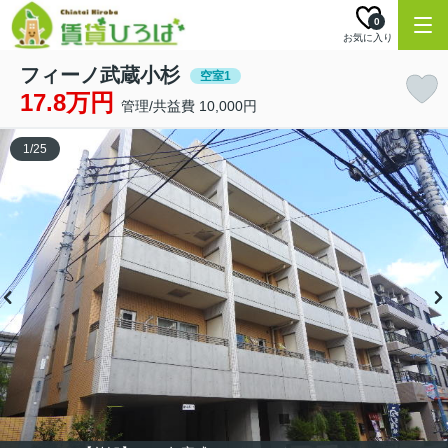
0
お気に入り
フィーノ武蔵小杉
空室1
17.8万円
管理/共益費 10,000円
1
/
25