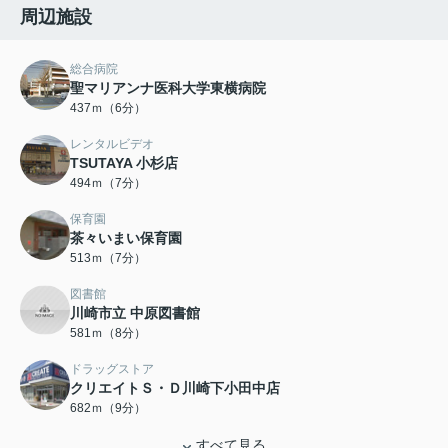
周辺施設
総合病院
聖マリアンナ医科大学東横病院
437ｍ（6分）
レンタルビデオ
TSUTAYA 小杉店
494ｍ（7分）
保育園
茶々いまい保育園
513ｍ（7分）
図書館
川崎市立 中原図書館
581ｍ（8分）
ドラッグストア
クリエイトＳ・Ｄ川崎下小田中店
682ｍ（9分）
すべて見る