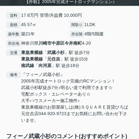
【外観】2005年完成オートロックマンション♪
17.8万円 管理/共益費 10,000円
賃料
45.57㎡
1LDK
面積
間取り
築21年
4階/5階建
築年数
所在階
神奈川県
川崎市中原区
今井南町
4-20
所在地
東急東横線
「
武蔵小杉
」駅 徒歩7分
交通
東急東横線
「
元住吉
」駅 徒歩15分
南武線
「
向河原
」駅 徒歩18分
『フィーノ武蔵小杉』
備考
2005年完成オートロック完備のRCマンション！
武蔵小杉駅徒歩7分♪明るい道で利用できます☆
宅配ボックス・エレベーターあり☆
大手ハウスメーカー施工物件♪
東急東横線のお部屋探しは(株)ＳＱＵＡＲＥ賃貸ひろば
元住吉店044-920-9723までお気軽にお問い合わせ下さ
いませ。
フィーノ武蔵小杉のコメント(おすすめポイント)