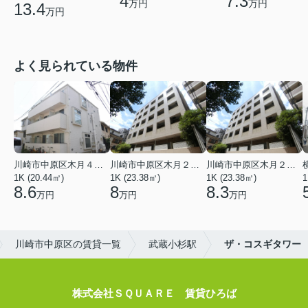
4
7.3
万円
万円
13.4
万円
よく見られている物件
川崎市中原区木月４丁目
川崎市中原区木月２丁目
川崎市中原区木月２丁目
1K (20.44㎡)
1K (23.38㎡)
1K (23.38㎡)
1
8.6
8
8.3
万円
万円
万円
川崎市中原区の賃貸一覧
武蔵小杉駅
ザ・コスギタワー
株式会社ＳＱＵＡＲＥ 賃貸ひろば