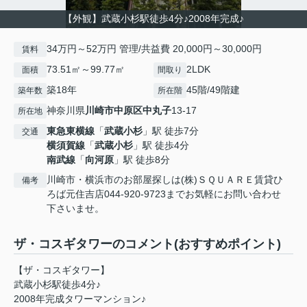
【外観】武蔵小杉駅徒歩4分♪2008年完成♪
34万円～52万円 管理/共益費 20,000円～30,000円
賃料
73.51㎡～99.77㎡
2LDK
面積
間取り
築18年
45階/49階建
築年数
所在階
神奈川県
川崎市中原区
中丸子
13-17
所在地
東急東横線
「
武蔵小杉
」駅 徒歩7分
交通
横須賀線
「
武蔵小杉
」駅 徒歩4分
南武線
「
向河原
」駅 徒歩8分
川崎市・横浜市のお部屋探しは(株)ＳＱＵＡＲＥ賃貸ひ
備考
ろば元住吉店044-920-9723までお気軽にお問い合わせ
下さいませ。
ザ・コスギタワーのコメント(おすすめポイント)
【ザ・コスギタワー】
武蔵小杉駅徒歩4分♪
2008年完成タワーマンション♪