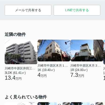
メールで共有する
LINEで共有する
近隣の物件
川崎市中原区木月１丁目
川崎市中原区木月３丁目
川崎市中原区井田三舞町
1K (19.40㎡)
1R (24.00㎡)
3LDK (61.41㎡)
1
4
7.3
万円
万円
13.4
万円
よく見られている物件