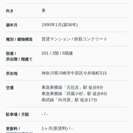
東
向き
1990年1月(築36年)
築年月
賃貸マンション / 鉄筋コンクリート
種別 / 建物構造
201 / 2階 / 5階建
部屋 /
所在階 / 階建て
神奈川県
川崎市中原区
今井南町
515
所在地
東急東横線
「
元住吉
」駅 徒歩8分
交通
東急東横線
「
武蔵小杉
」駅 徒歩8分
南武線
「
向河原
」駅 徒歩17分
- / -
駐車場 / 月額
1ヶ月(新賃料) / -
更新料 /