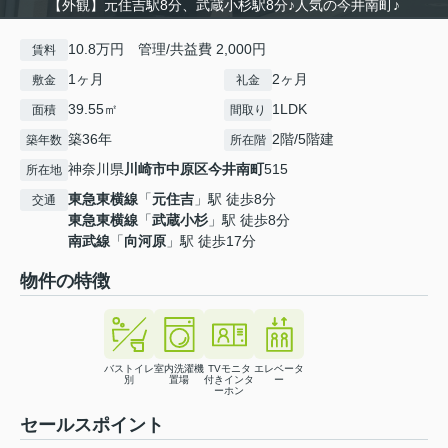
【外観】元住吉駅8分、武蔵小杉駅8分♪人気の今井南町♪
10.8万円 管理/共益費 2,000円
賃料
1ヶ月
2ヶ月
敷金
礼金
39.55㎡
1LDK
面積
間取り
築36年
2階/5階建
築年数
所在階
神奈川県
川崎市中原区
今井南町
515
所在地
東急東横線
「
元住吉
」駅 徒歩8分
交通
東急東横線
「
武蔵小杉
」駅 徒歩8分
南武線
「
向河原
」駅 徒歩17分
物件の特徴
バストイレ
室内洗濯機
TVモニタ
エレベータ
別
置場
付きインタ
ー
ーホン
セールスポイント