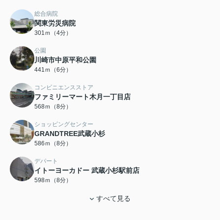
総合病院
関東労災病院
301ｍ（4分）
公園
川崎市中原平和公園
441ｍ（6分）
コンビニエンスストア
ファミリーマート木月一丁目店
568ｍ（8分）
ショッピングセンター
GRANDTREE武蔵小杉
586ｍ（8分）
デパート
イトーヨーカドー 武蔵小杉駅前店
598ｍ（8分）
すべて見る