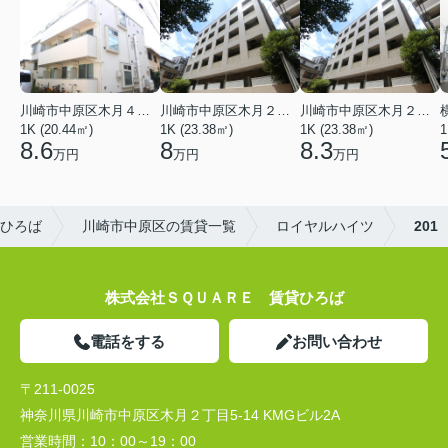
川崎市中原区木月４丁目
川崎市中原区木月２丁目
川崎市中原区木月２丁目
1K (20.44㎡)
1K (23.38㎡)
1K (23.38㎡)
1
8.6
8
8.3
万円
万円
万円
ひろば
川崎市中原区の賃貸一覧
ロイヤルハイツ
201
株式会社ＳＱＵＡＲＥ 賃貸ひろば
電話をする
お問い合わせ
〒211-0025
神奈川県川崎市中原区木月２丁目5-14 KMGビル2A
営業時間：
10：00～19：00