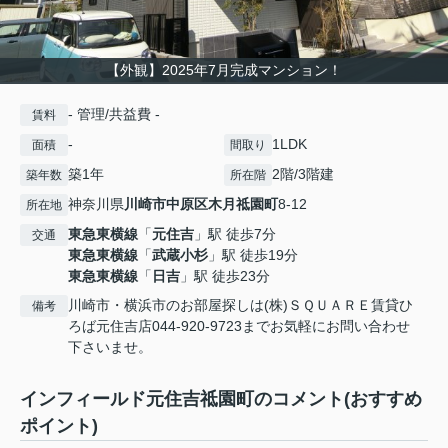
【外観】2025年7月完成マンション！
- 管理/共益費 -
賃料
-
1LDK
面積
間取り
築1年
2階/3階建
築年数
所在階
神奈川県
川崎市中原区
木月祗園町
8-12
所在地
東急東横線
「
元住吉
」駅 徒歩7分
交通
東急東横線
「
武蔵小杉
」駅 徒歩19分
東急東横線
「
日吉
」駅 徒歩23分
川崎市・横浜市のお部屋探しは(株)ＳＱＵＡＲＥ賃貸ひ
備考
ろば元住吉店044-920-9723までお気軽にお問い合わせ
下さいませ。
インフィールド元住吉祗園町のコメント(おすすめ
ポイント)