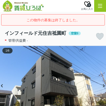
0
お気に入り
この物件の募集は終了しました。
インフィールド元住吉祗園町
空室0
-
管理/共益費 -
1
/
6