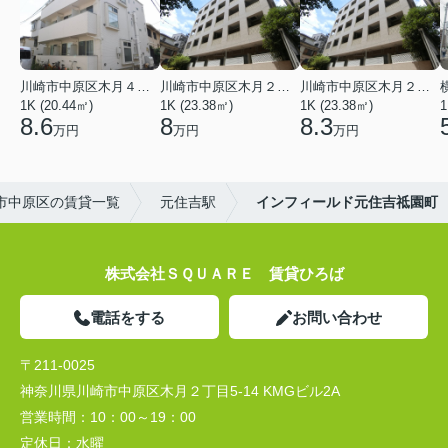
川崎市中原区木月４丁目
川崎市中原区木月２丁目
川崎市中原区木月２丁目
1K (20.44㎡)
1K (23.38㎡)
1K (23.38㎡)
1
8.6
8
8.3
万円
万円
万円
市中原区の賃貸一覧
元住吉駅
インフィールド元住吉祗園町
株式会社ＳＱＵＡＲＥ 賃貸ひろば
電話をする
お問い合わせ
〒211-0025
神奈川県川崎市中原区木月２丁目5-14 KMGビル2A
営業時間：
10：00～19：00
定休日：
水曜