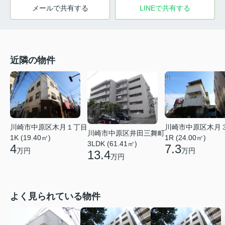
メールで共有する
LINEで共有する
近隣の物件
川崎市中原区木月１丁目
川崎市中原区木月
川崎市中原区井田三舞町
1K (19.40㎡)
1R (24.00㎡)
3LDK (61.41㎡)
4
7.3
万円
万円
13.4
万円
よく見られている物件