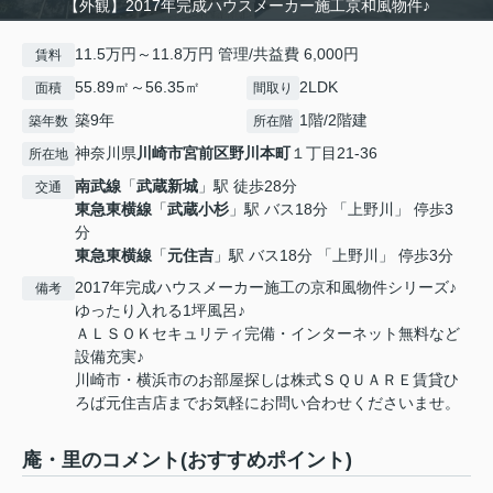
【外観】2017年完成ハウスメーカー施工京和風物件♪
11.5万円～11.8万円 管理/共益費 6,000円
賃料
55.89㎡～56.35㎡
2LDK
面積
間取り
築9年
1階/2階建
築年数
所在階
神奈川県
川崎市宮前区
野川本町
１丁目21-36
所在地
南武線
「
武蔵新城
」駅 徒歩28分
交通
東急東横線
「
武蔵小杉
」駅 バス18分 「上野川」 停歩3
分
東急東横線
「
元住吉
」駅 バス18分 「上野川」 停歩3分
2017年完成ハウスメーカー施工の京和風物件シリーズ♪
備考
ゆったり入れる1坪風呂♪
ＡＬＳＯＫセキュリティ完備・インターネット無料など
設備充実♪
川崎市・横浜市のお部屋探しは株式ＳＱＵＡＲＥ賃貸ひ
ろば元住吉店までお気軽にお問い合わせくださいませ。
庵・里のコメント(おすすめポイント)