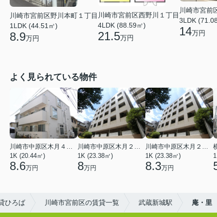
川崎市宮前
川崎市宮前区西野川１丁目
川崎市宮前区野川本町１丁目
3LDK (71.0
4LDK (88.59㎡)
1LDK (44.51㎡)
14
万円
21.5
8.9
万円
万円
よく見られている物件
川崎市中原区木月４丁目
川崎市中原区木月２丁目
川崎市中原区木月２丁目
1K (20.44㎡)
1K (23.38㎡)
1K (23.38㎡)
1
8.6
8
8.3
万円
万円
万円
貸ひろば
川崎市宮前区の賃貸一覧
武蔵新城駅
庵・里