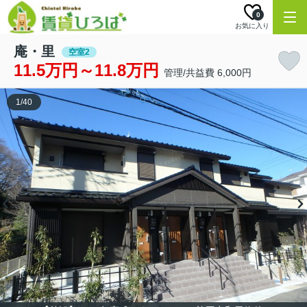
0
お気に入り
庵・里
空室2
11.5万円～11.8万円
管理/共益費 6,000円
1
/
40