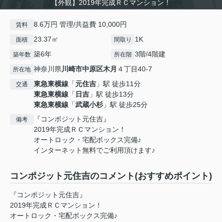
【外観】2019年完成ＲＣマンション！
8.6万円 管理/共益費 10,000円
賃料
23.37㎡
1K
面積
間取り
築6年
3階/4階建
築年数
所在階
神奈川県
川崎市中原区
木月
４丁目40-7
所在地
東急東横線
「
元住吉
」駅 徒歩11分
交通
東急東横線
「
日吉
」駅 徒歩13分
東急東横線
「
武蔵小杉
」駅 徒歩25分
『コンポジット元住吉』
備考
2019年完成ＲＣマンション！
オートロック・宅配ボックス完備♪
インターネット無料でご利用頂けます♪
コンポジット元住吉のコメント(おすすめポイント)
『コンポジット元住吉』
2019年完成ＲＣマンション！
オートロック・宅配ボックス完備♪