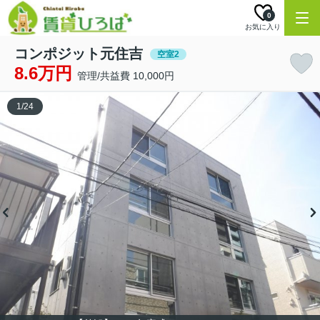
0
お気に入り
コンポジット元住吉
空室2
8.6万円
管理/共益費 10,000円
1
/
24