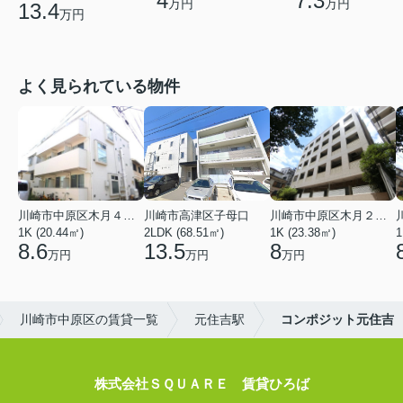
4
7.3
万円
万円
13.4
万円
よく見られている物件
川崎市中原区木月４丁目
川崎市高津区子母口
川崎市中原区木月２丁目
1K (20.44㎡)
2LDK (68.51㎡)
1K (23.38㎡)
1
8.6
13.5
8
万円
万円
万円
川崎市中原区の賃貸一覧
元住吉駅
コンポジット元住吉
株式会社ＳＱＵＡＲＥ 賃貸ひろば