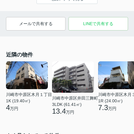
メールで共有する
LINEで共有する
近隣の物件
川崎市中原区木月１丁目
川崎市中原区木月
川崎市中原区井田三舞町
1K (19.40㎡)
1R (24.00㎡)
3LDK (61.41㎡)
4
7.3
万円
万円
13.4
万円