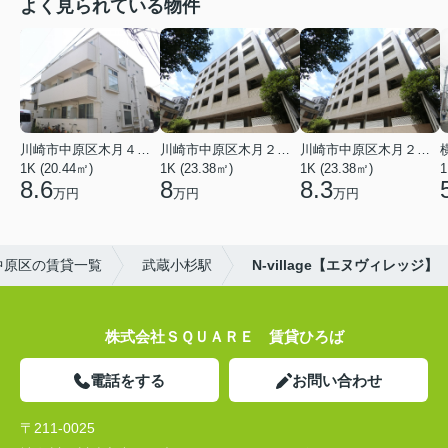
よく見られている物件
川崎市中原区木月４丁目
川崎市中原区木月２丁目
川崎市中原区木月２丁目
1K (20.44㎡)
1K (23.38㎡)
1K (23.38㎡)
1
8.6
8
8.3
万円
万円
万円
中原区の賃貸一覧
武蔵小杉駅
N-village【エヌヴィレッジ】
株式会社ＳＱＵＡＲＥ 賃貸ひろば
電話をする
お問い合わせ
〒211-0025