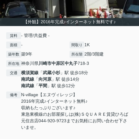
【外観】2016年完成♪インターネット無料です♪
- 管理/共益費 -
賃料
-
1K
面積
間取り
築9年
2階/3階建
築年数
所在階
神奈川県
川崎市中原区
中丸子
718-3
所在地
横須賀線
「
武蔵小杉
」駅 徒歩18分
交通
南武線
「
向河原
」駅 徒歩14分
南武線
「
平間
」駅 徒歩12分
N-village【エヌヴィレッジ】
備考
2016年完成♪インターネット無料♪
収納もたっぷりございます♪
東急東横線のお部屋探しは(株)ＳＱＵＡＲＥ賃貸ひろば
元住吉店044-920-9723までお気軽にお問い合わせ下さ
いませ。