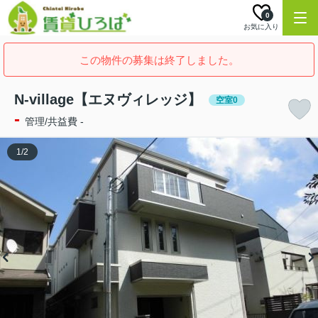
0
お気に入り
この物件の募集は終了しました。
N-village【エヌヴィレッジ】
空室0
-
管理/共益費 -
1
/
2