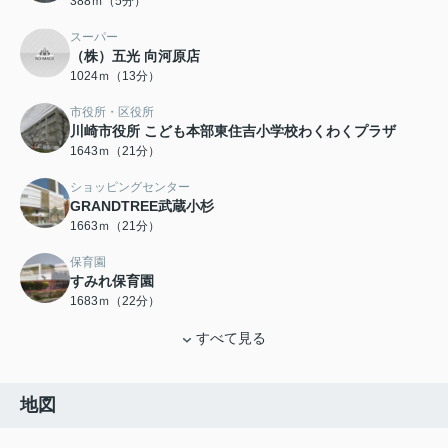
388ｍ（5分）
スーパー
（株）五光 向河原店
1024ｍ（13分）
市役所・区役所
川崎市役所 こども本部東住吉小学校わくわくプラザ
1643ｍ（21分）
ショッピングセンター
GRANDTREE武蔵小杉
1663ｍ（21分）
保育園
すみれ保育園
1683ｍ（22分）
すべて見る
地図