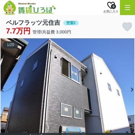
0
お気に入り
ベルフラッツ元住吉
空室2
7.7万円
管理/共益費 3,000円
1
/
20