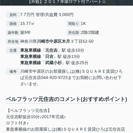
【外観】２０１７年築ロフト付アパート☆
7.7万円 管理/共益費 3,000円
賃料
15.77㎡
1K
面積
間取り
築9年
2階/2階建
築年数
所在階
神奈川県
川崎市中原区
木月
３丁目52-50
所在地
東急東横線
「
元住吉
」駅 徒歩10分
交通
東急東横線
「
日吉
」駅 徒歩13分
東急東横線
「
武蔵小杉
」駅 徒歩25分
川崎市中原区のお部屋探しは(株)ＳＱＵＡＲＥ賃貸ひろ
備考
ば元住吉店044-920-9723までお気軽にお問い合わせ下
さいませ。
ベルフラッツ元住吉のコメント(おすすめポイント)
【ベルフラッツ元住吉】
元住吉駅徒歩10分♪2017年完成♪
ロフト付き♪
東急東横線のお部屋探しは(株)ＳＱＵＡＲＥ賃貸ひろば元住吉店