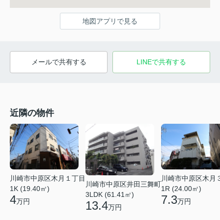
地図アプリで見る
メールで共有する
LINEで共有する
近隣の物件
川崎市中原区木月１丁目
川崎市中原区木月
川崎市中原区井田三舞町
1K (19.40㎡)
1R (24.00㎡)
3LDK (61.41㎡)
4
7.3
万円
万円
13.4
万円