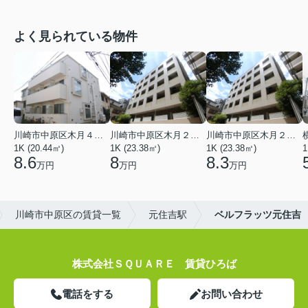
よく見られている物件
川崎市中原区木月４丁目
川崎市中原区木月２丁目
川崎市中原区木月２丁目
1K (20.44㎡)
1K (23.38㎡)
1K (23.38㎡)
1
8.6
8
8.3
万円
万円
万円
川崎市中原区の賃貸一覧
元住吉駅
ベルフラッツ元住吉
株式会社ＳＱＵＡＲＥ 賃貸ひろば
電話をする
お問い合わせ