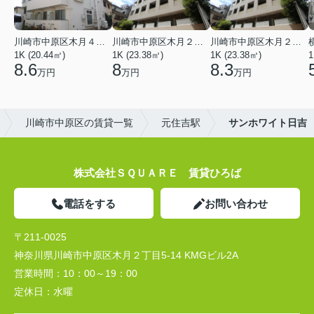
川崎市中原区木月４丁目
川崎市中原区木月２丁目
川崎市中原区木月２丁目
1K (20.44㎡)
1K (23.38㎡)
1K (23.38㎡)
1
8.6
8
8.3
万円
万円
万円
川崎市中原区の賃貸一覧
元住吉駅
サンホワイト日吉
株式会社ＳＱＵＡＲＥ 賃貸ひろば
電話をする
お問い合わせ
〒211-0025
神奈川県川崎市中原区木月２丁目5-14 KMGビル2A
営業時間：
10：00～19：00
定休日：
水曜