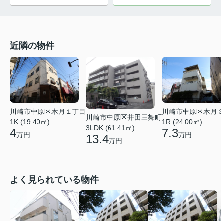
近隣の物件
川崎市中原区木月１丁目
川崎市中原区木月
川崎市中原区井田三舞町
1K (19.40㎡)
1R (24.00㎡)
3LDK (61.41㎡)
4
7.3
万円
万円
13.4
万円
よく見られている物件