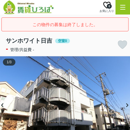
0
お気に入り
この物件の募集は終了しました。
サンホワイト日吉
空室0
-
管理/共益費 -
1
/
3