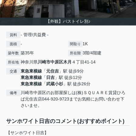
【外観】バストイレ別♪
- 管理/共益費 -
賃料
-
1K
面積
間取り
築35年
3階/4階建
築年数
所在階
神奈川県
川崎市中原区
木月
４丁目41-14
所在地
東急東横線
「
元住吉
」駅 徒歩9分
交通
東急東横線
「
日吉
」駅 徒歩12分
東急東横線
「
武蔵小杉
」駅 徒歩26分
川崎市中原区のお部屋探しは(株)ＳＱＵＡＲＥ賃貸ひろ
備考
ば元住吉店044-920-9723までお気軽にお問い合わせ下
さいませ。
サンホワイト日吉のコメント(おすすめポイント)
【サンホワイト日吉】