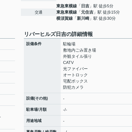
東急東横線
「
日吉
」駅 徒歩5分
東急東横線
「
元住吉
」駅 徒歩15分
交通
横須賀線
「
新川崎
」駅 徒歩30分
リバーヒルズ日吉の詳細情報
設備条件
駐輪場
敷地内ごみ置き場
外観タイル張り
CATV
光ファイバー
オートロック
宅配ボックス
防犯カメラ
設備(その他)
-
駐車場/月額
-/-
分
用途地域
-
募集戸数 / 総戸数