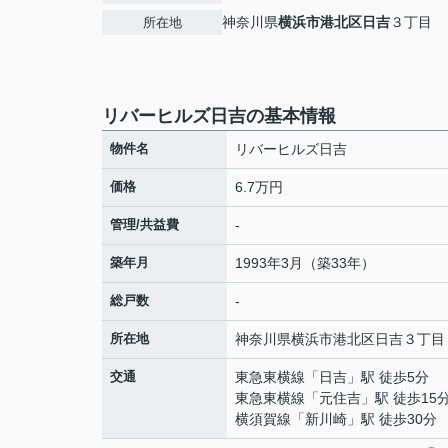
神奈川県
横浜市港北区
日吉
３丁目
所在地
リバーヒルズ日吉の基本情報
物件名
リバーヒルズ日吉
価格
6.7万円
管理/共益費
-
築年月
1993年3月（築33年）
総戸数
-
所在地
神奈川県
横浜市港北区
日吉
３丁目
交通
東急東横線
「
日吉
」駅 徒歩5分
東急東横線
「
元住吉
」駅 徒歩15
横須賀線
「
新川崎
」駅 徒歩30分