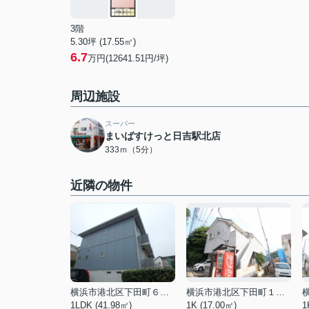
3階
5.30坪 (17.55㎡)
6.7
万円(12641.51円/坪)
周辺施設
スーパー
まいばすけっと日吉駅北店
333ｍ（5分）
近隣の物件
横浜市港北区下田町６丁目
横浜市港北区下田町１丁目
1LDK (41.98㎡)
1K (17.00㎡)
1