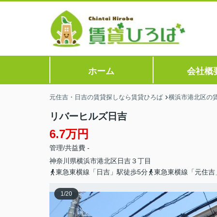
ホーム
会社概
元住吉・日吉の賃貸探しなら賃貸ひろば
横浜市港北区の
リバーヒルズ日吉
6.7万円
管理/共益費 -
神奈川県
横浜市港北区
日吉
３丁目
東急東横線「日吉」駅徒歩5分
東急東横線「元住吉
1
/
20