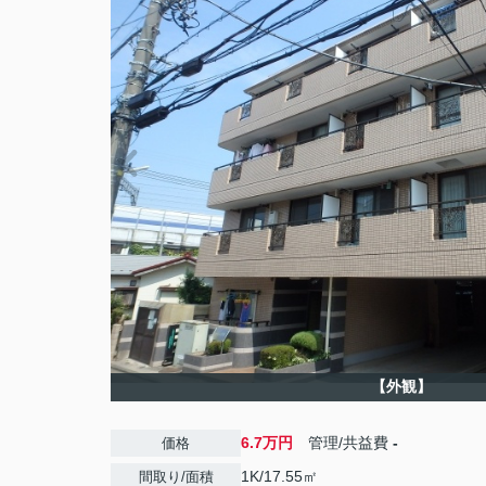
【外観】
6.7万円
管理/共益費
-
価格
1K/17.55㎡
間取り/面積