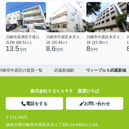
川崎市高津区子母口
川崎市中原区木月４丁目
川崎市中原区木月２丁目
2LDK (68.51㎡)
1K (20.44㎡)
1K (23.38㎡)
1
13.5
8.6
8
万円
万円
万円
川崎市中原区の賃貸一覧
武蔵新城駅
ヴィーブルＳ武蔵新城
株式会社ＳＱＵＡＲＥ 賃貸ひろば
電話をする
お問い合わせ
〒211-0025
神奈川県川崎市中原区木月２丁目5-14 KMGビル2A