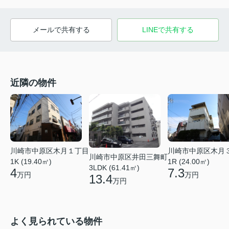
メールで共有する
LINEで共有する
近隣の物件
川崎市中原区木月１丁目
川崎市中原区木月
川崎市中原区井田三舞町
1K (19.40㎡)
1R (24.00㎡)
3LDK (61.41㎡)
4
7.3
万円
万円
13.4
万円
よく見られている物件