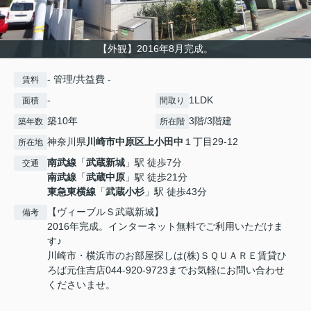
【外観】2016年8月完成。
- 管理/共益費 -
賃料
-
1LDK
面積
間取り
築10年
3階/3階建
築年数
所在階
神奈川県
川崎市中原区
上小田中
１丁目29-12
所在地
南武線
「
武蔵新城
」駅 徒歩7分
交通
南武線
「
武蔵中原
」駅 徒歩21分
東急東横線
「
武蔵小杉
」駅 徒歩43分
【ヴィーブルＳ武蔵新城】
備考
2016年完成。インターネット無料でご利用いただけま
す♪
川崎市・横浜市のお部屋探しは(株)ＳＱＵＡＲＥ賃貸ひ
ろば元住吉店044-920-9723までお気軽にお問い合わせ
くださいませ。