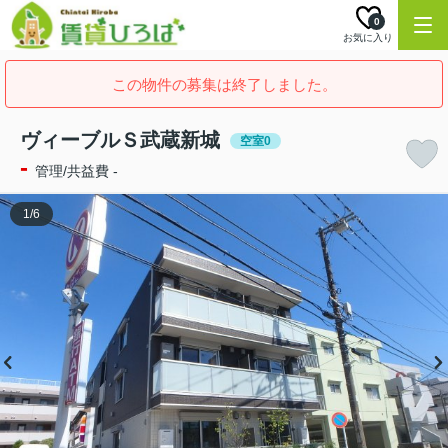
0
お気に入り
この物件の募集は終了しました。
ヴィーブルＳ武蔵新城
空室0
-
管理/共益費 -
1
/
6