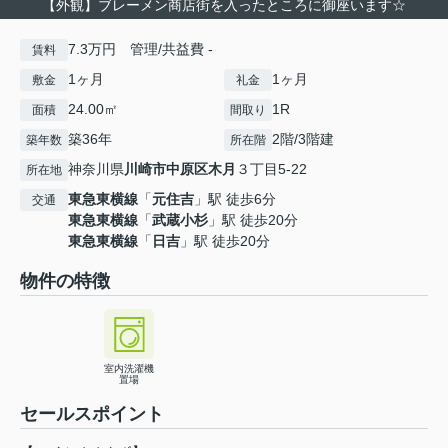
【外観】ブレーメン商店街を入ったところに御座います☆
7.3万円 管理/共益費 -
賃料
1ヶ月
1ヶ月
敷金
礼金
24.00㎡
1R
面積
間取り
築36年
2階/3階建
築年数
所在階
神奈川県
川崎市中原区
木月
３丁目5-22
所在地
東急東横線
「
元住吉
」駅 徒歩6分
交通
東急東横線
「
武蔵小杉
」駅 徒歩20分
東急東横線
「
日吉
」駅 徒歩20分
物件の特徴
室内洗濯機
置場
セールスポイント