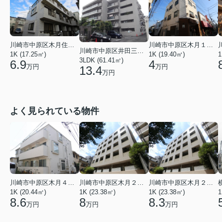
川崎市中原区木月住吉町
川崎市中原区木月１丁目
川崎市中原区井田三舞町
1K (17.25㎡)
1K (19.40㎡)
1
3LDK (61.41㎡)
6.9
4
万円
万円
13.4
万円
よく見られている物件
川崎市中原区木月４丁目
川崎市中原区木月２丁目
川崎市中原区木月２丁目
1K (20.44㎡)
1K (23.38㎡)
1K (23.38㎡)
1
8.6
8
8.3
万円
万円
万円