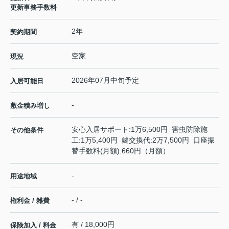
更新事務手数料
2年
契約期間
空家
現況
2026年07月中旬予定
入居可能日
-
敷金積み増し
安心入居サポート:1万6,500円 害虫防除施
その他条件
工:1万5,400円 鍵交換代:2万7,500円 口座振
替手数料(月額):660円（月額）
-
用途地域
- / -
権利金 / 雑費
有 / 18,000円
保険加入 / 料金