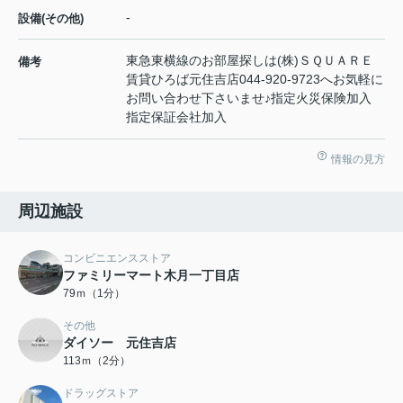
-
設備(その他)
東急東横線のお部屋探しは(株)ＳＱＵＡＲＥ
備考
賃貸ひろば元住吉店044-920-9723へお気軽に
お問い合わせ下さいませ♪指定火災保険加入
指定保証会社加入
情報の見方
周辺施設
コンビニエンスストア
ファミリーマート木月一丁目店
79ｍ（1分）
その他
ダイソー 元住吉店
113ｍ（2分）
ドラッグストア