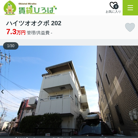
0
お気に入り
ハイツオオクボ 202
7.3
万円
管理/共益費 -
1
/
30