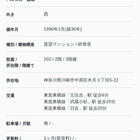
西
向き
1990年1月(築36年)
築年月
賃貸マンション / 鉄骨造
種別 / 建物構造
202 / 2階 / 3階建
部屋 /
所在階 / 階建て
神奈川県
川崎市中原区
木月
３丁目5-22
所在地
東急東横線
「
元住吉
」駅 徒歩6分
交通
東急東横線
「
武蔵小杉
」駅 徒歩20分
東急東横線
「
日吉
」駅 徒歩20分
無 / -
駐車場 / 月額
1ヶ月(新賃料) / -
更新料 /