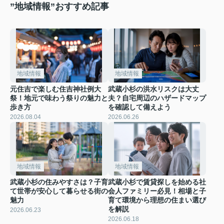
”地域情報”おすすめ記事
地域情報
地域情報
元住吉で楽しむ住吉神社例大
武蔵小杉の洪水リスクは大丈
祭！地元で味わう祭りの魅力と
夫？自宅周辺のハザードマップ
歩き方
を確認して備えよう
2026.08.04
2026.06.26
地域情報
地域情報
武蔵小杉の住みやすさは？子育
武蔵小杉で賃貸探しを始める社
て世帯が安心して暮らせる街の
会人ファミリー必見！相場と子
魅力
育て環境から理想の住まい選び
を解説
2026.06.23
2026.06.18