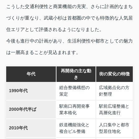
こうした交通利便性と商業機能の充実、さらに計画的なまち
づくりが重なり、武蔵小杉は首都圏の中でも特徴的な人気居
住エリアとして評価されるようになりました。
今後も進行中の計画があり、生活利便性や都市としての魅力
は一層高まることが見込まれます。
再開発の主な動
年代
街の変化の特徴
き
総合整備構想の
広域拠点化の方
1990年代
策定
針整理
駅南口再開発事
駅前広場整備と
2000年代半ば
業本格化
高層化進行
鉄道機能強化と
人口集中と都市
2010年代
複合ビル整備
型居住地化