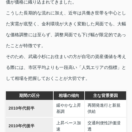
価が価格に織り込まれてきました。
こうした長期的な流れに加え、近年は共働き世帯を中心とし
た実需が底堅く、金利環境が大きく変動した局面でも、大幅
な価格調整には至らず、調整局面でも下げ幅が限定的であっ
たことが特徴です。
そのため、武蔵小杉にお住まいの方が自宅の資産価値を考え
る際には、市区平均よりも一段高い「人気エリアの指標」と
して相場を把握しておくことが大切です。
期間の区分
相場の傾向
主な背景要因
緩やかな上昇
再開発進行と新規
2010年代前半
基調
供給
上昇ペース加
交通利便性評価浸
2010年代後半
速
透