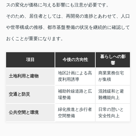
スの変化が価格に与える影響にも注意が必要です。
そのため、居住者としては、再開発の進捗とあわせて、人口
や世帯構成の推移、都市基盤整備の状況を継続的に確認して
おくことが重要になります。
暮らしへの影
項目
今後の方向性
響
地区計画による高
商業業務住宅
土地利用と建物
度利用誘導
が集積
補助幹線道路と広
混雑緩和と避
交通と防災
場整備
難機能向上
緑化推進と歩行者
日常の憩いと
公共空間と環境
空間整備
安全性向上