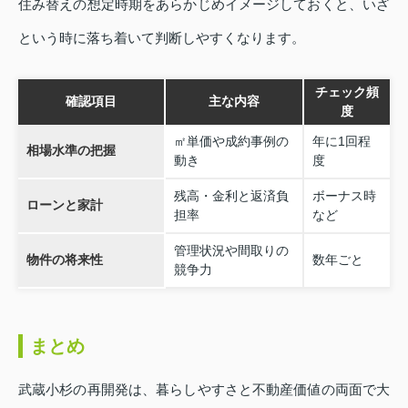
住み替えの想定時期をあらかじめイメージしておくと、いざ
という時に落ち着いて判断しやすくなります。
チェック頻
確認項目
主な内容
度
㎡単価や成約事例の
年に1回程
相場水準の把握
動き
度
残高・金利と返済負
ボーナス時
ローンと家計
担率
など
管理状況や間取りの
物件の将来性
数年ごと
競争力
まとめ
武蔵小杉の再開発は、暮らしやすさと不動産価値の両面で大