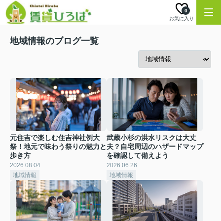
0
お気に入り
地域情報のブログ一覧
元住吉で楽しむ住吉神社例大
武蔵小杉の洪水リスクは大丈
祭！地元で味わう祭りの魅力と
夫？自宅周辺のハザードマップ
歩き方
を確認して備えよう
2026.08.04
2026.06.26
地域情報
地域情報