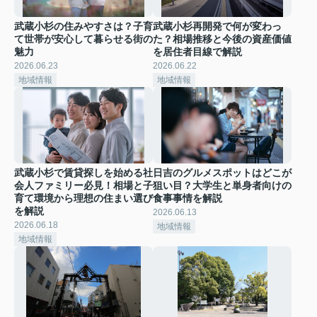
武蔵小杉の住みやすさは？子育
武蔵小杉再開発で何が変わっ
て世帯が安心して暮らせる街の
た？相場推移と今後の資産価値
魅力
を居住者目線で解説
2026.06.23
2026.06.22
地域情報
地域情報
武蔵小杉で賃貸探しを始める社
日吉のグルメスポットはどこが
会人ファミリー必見！相場と子
狙い目？大学生と単身者向けの
育て環境から理想の住まい選び
食事事情を解説
を解説
2026.06.13
2026.06.18
地域情報
地域情報