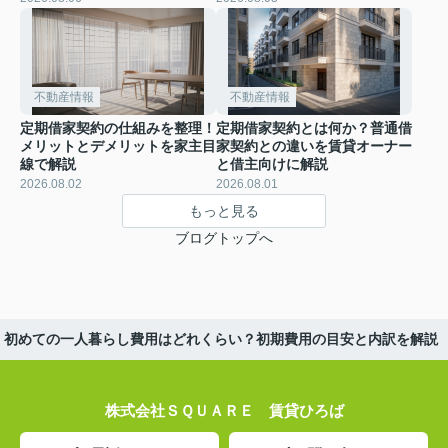
不動産情報
不動産情報
定期借家契約の仕組みを整理！
定期借家契約とは何か？普通借
メリットとデメリットを家主目
家契約との違いを賃貸オーナー
線で解説
と借主向けに解説
2026.08.02
2026.08.01
もっと見る
ブログトップへ
初めての一人暮らし費用はどれくらい？初期費用の目安と内訳を解説
株式会社ＳＱＵＡＲＥ 賃貸ひろば