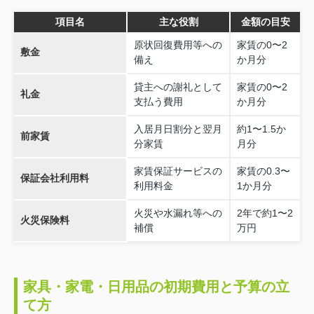
項目名
主な役割
金額の目安
原状回復費用等への
家賃の0〜2
敷金
備え
か月分
貸主への謝礼として
家賃の0〜2
礼金
支払う費用
か月分
入居月日割分と翌月
約1〜1.5か
前家賃
分家賃
月分
家賃保証サービスの
家賃の0.3〜
保証会社利用料
利用料金
1か月分
火災や水漏れ等への
2年で約1〜2
火災保険料
補償
万円
家具・家電・日用品の初期費用と予算の立
て方