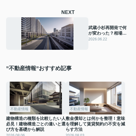
NEXT
武蔵小杉再開発で何
が変わった？相場推
移と今後の資産価値
2026.06.22
を居住者目線で解説
”不動産情報”おすすめ記事
不動産情報
不動産情報
建物構造の種類を比較したい人
敷金償却とは何かを整理！意味
必見！建物構造ごとの違いと選
を理解して賃貸契約の不安を減
び方を基礎から解説
らす方法
2026.08.06
2026.08.03