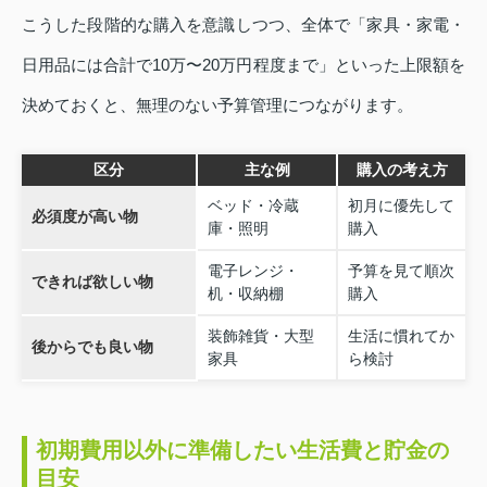
こうした段階的な購入を意識しつつ、全体で「家具・家電・
日用品には合計で10万〜20万円程度まで」といった上限額を
決めておくと、無理のない予算管理につながります。
区分
主な例
購入の考え方
ベッド・冷蔵
初月に優先して
必須度が高い物
庫・照明
購入
電子レンジ・
予算を見て順次
できれば欲しい物
机・収納棚
購入
装飾雑貨・大型
生活に慣れてか
後からでも良い物
家具
ら検討
初期費用以外に準備したい生活費と貯金の
目安