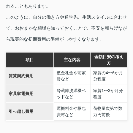
れることもあります。
このように、自分の働き方や通学先、生活スタイルに合わせ
て、おおまかな相場を知っておくことで、不安を和らげなが
ら現実的な初期費用の準備がしやすくなります。
金額目安の考え
項目
主な内容
方
敷金礼金や前家
家賃の4〜6か月
賃貸契約費用
賃など
分程度
冷蔵庫洗濯機ベ
家賃1〜3か月分
家具家電費用
ッドなど
程度
運搬料金や梱包
荷物量次第で数
引っ越し費用
資材など
万円前後