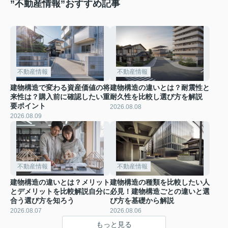
”不動産情報”おすすめ記事
不動産情報
不動産情報
建物構造で変わる資産価値の将
建物構造の違いとは？耐震性と
来性は？購入前に確認したい重
耐久性を比較し選び方を解説
要ポイント
2026.08.08
2026.08.09
不動産情報
不動産情報
建物構造の違いとは？メリット
建物構造の種類を比較したい人
とデメリットを比較解説自分に
必見！建物構造ごとの違いと選
合う選び方を知ろう
び方を基礎から解説
2026.08.07
2026.08.06
もっと見る