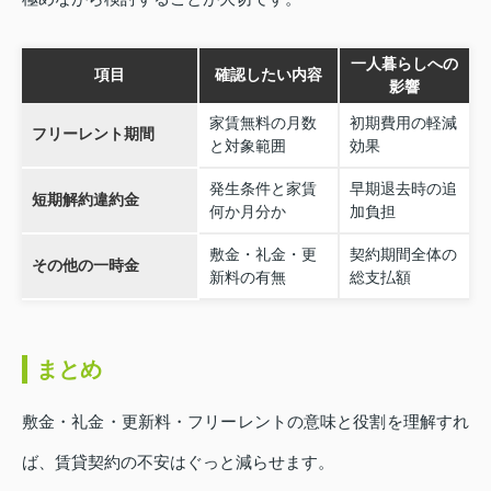
一人暮らしへの
項目
確認したい内容
影響
家賃無料の月数
初期費用の軽減
フリーレント期間
と対象範囲
効果
発生条件と家賃
早期退去時の追
短期解約違約金
何か月分か
加負担
敷金・礼金・更
契約期間全体の
その他の一時金
新料の有無
総支払額
まとめ
敷金・礼金・更新料・フリーレントの意味と役割を理解すれ
ば、賃貸契約の不安はぐっと減らせます。