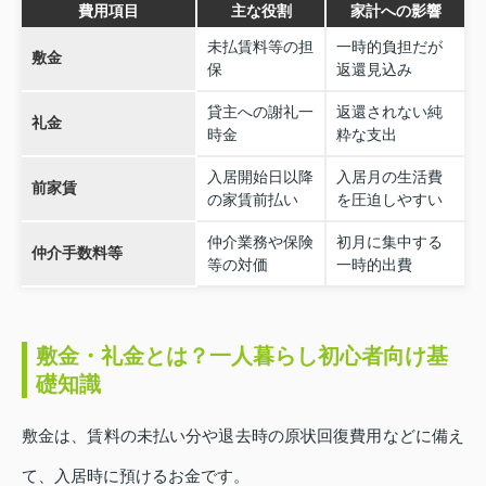
費用項目
主な役割
家計への影響
未払賃料等の担
一時的負担だが
敷金
保
返還見込み
貸主への謝礼一
返還されない純
礼金
時金
粋な支出
入居開始日以降
入居月の生活費
前家賃
の家賃前払い
を圧迫しやすい
仲介業務や保険
初月に集中する
仲介手数料等
等の対価
一時的出費
敷金・礼金とは？一人暮らし初心者向け基
礎知識
敷金は、賃料の未払い分や退去時の原状回復費用などに備え
て、入居時に預けるお金です。