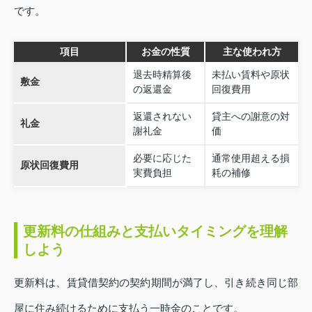
です。
項目
お金の性質
主な使われ方
退去時精算後
未払い賃料や原状
敷金
の返還金
回復費用
返還されない
貸主への謝意の対
礼金
謝礼金
価
必要に応じた
通常使用超える損
原状回復費用
実費負担
耗の補修
更新料の仕組みと支払いタイミングを理解
しよう
更新料は、賃貸借契約の契約期間が満了し、引き続き同じ部
屋に住み続けるために支払う一時金のことです。