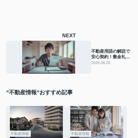
NEXT
不動産用語の解説で
安心契約！敷金礼金
更新料フリーレント
2026.06.20
を基礎から理解
”不動産情報”おすすめ記事
不動産情報
不動産情報