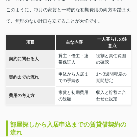
このように、毎月の家賃と一時的な初期費用の両方を踏まえ
て、無理のない計画を立てることが大切です。
一人暮らしの注
項目
主な内容
意点
貸主・借主・連
役割と責任範囲
契約に関わる人
帯保証人
の確認
申込から入居ま
1〜3週間程度の
契約までの流れ
での手続き
期間想定
家賃と初期費用
収入と貯蓄に合
費用の考え方
の総額
わせた設定
部屋探しから入居申込までの賃貸借契約の
流れ