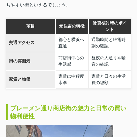
ちやすい街といえるでしょう。
賃貸検討時のポイ
項目
元住吉の特徴
ント
都心と横浜へ
通勤時間と終電時
交通アクセス
直通
刻の確認
商店街中心の
昼夜の人通りや騒
街の雰囲気
生活感
音の確認
家賃は中程度
家賃と日々の生活
家賃と物価
水準
費の総額
ブレーメン通り商店街の魅力と日常の買い
物利便性