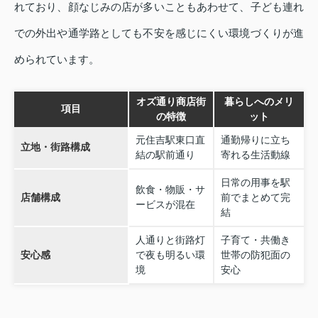
れており、顔なじみの店が多いこともあわせて、子ども連れ
での外出や通学路としても不安を感じにくい環境づくりが進
められています。
オズ通り商店街
暮らしへのメリ
項目
の特徴
ット
元住吉駅東口直
通勤帰りに立ち
立地・街路構成
結の駅前通り
寄れる生活動線
日常の用事を駅
飲食・物販・サ
店舗構成
前でまとめて完
ービスが混在
結
人通りと街路灯
子育て・共働き
安心感
で夜も明るい環
世帯の防犯面の
境
安心