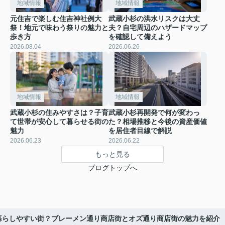
地域情報
地域情報
元住吉で楽しむ住吉神社例大
武蔵小杉の洪水リスクは大丈
祭！地元で味わう祭りの魅力と
夫？自宅周辺のハザードマップ
歩き方
を確認して備えよう
2026.08.04
2026.06.26
地域情報
地域情報
武蔵小杉の住みやすさは？子育
武蔵小杉再開発で何が変わっ
て世帯が安心して暮らせる街の
た？相場推移と今後の資産価値
魅力
を居住者目線で解説
2026.06.23
2026.06.22
もっと見る
ブログトップへ
暮らしやすい街？ブレーメン通り商店街とオズ通り商店街の魅力を紹介