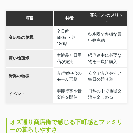
暮らしへのメリッ
項目
特徴
ト
全長約
徒歩圏で多様な買
商店街の規模
550m・約
い物完結
180店
生鮮品と日用
帰宅途中に必要な
買い物環境
品が充実
物を一度に購入
歩行者中心の
安全で歩きやすい
街路の特徴
モール形態
毎日の通り道
季節行事や音
日常の中で地域交
イベント
楽祭を開催
流を楽しめる
オズ通り商店街で感じる下町感とファミリ
ーの暮らしやすさ