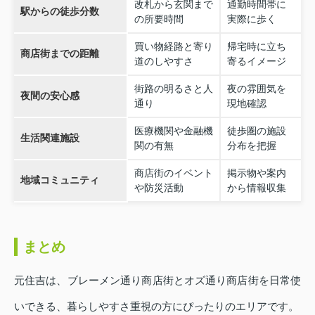
改札から玄関まで
通勤時間帯に
駅からの徒歩分数
の所要時間
実際に歩く
買い物経路と寄り
帰宅時に立ち
商店街までの距離
道のしやすさ
寄るイメージ
街路の明るさと人
夜の雰囲気を
夜間の安心感
通り
現地確認
医療機関や金融機
徒歩圏の施設
生活関連施設
関の有無
分布を把握
商店街のイベント
掲示物や案内
地域コミュニティ
や防災活動
から情報収集
まとめ
元住吉は、ブレーメン通り商店街とオズ通り商店街を日常使
いできる、暮らしやすさ重視の方にぴったりのエリアです。