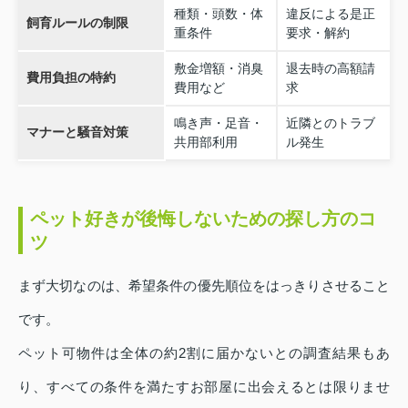
種類・頭数・体
違反による是正
飼育ルールの制限
重条件
要求・解約
敷金増額・消臭
退去時の高額請
費用負担の特約
費用など
求
鳴き声・足音・
近隣とのトラブ
マナーと騒音対策
共用部利用
ル発生
ペット好きが後悔しないための探し方のコ
ツ
まず大切なのは、希望条件の優先順位をはっきりさせること
です。
ペット可物件は全体の約2割に届かないとの調査結果もあ
り、すべての条件を満たすお部屋に出会えるとは限りませ