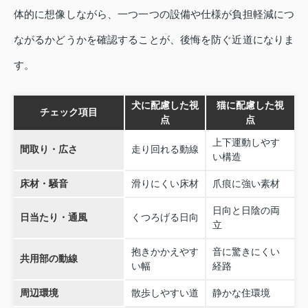
体的に想像しながら、一つ一つの設備や仕様が負担軽減につ
ながるかどうかを確認することが、後悔を防ぐ近道になりま
す。
犬に配慮した視
猫に配慮した視
チェック項目
点
点
上下運動しやす
間取り・広さ
走り回れる動線
い構造
床材・騒音
滑りにくい床材
爪痕に強い素材
日向と日陰の両
日当たり・通風
くつろげる日向
立
抱きかかえやす
音に驚きにくい
共用部の動線
い幅
経路
周辺環境
散歩しやすい道
静かな住環境