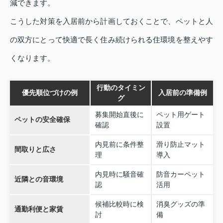
減できます。
こうした対策を入居前から計画しておくことで、ペットと人
の双方にとって快適で長く住み続けられる住環境を整えやす
くなります。
行動のタイミン
優先順位づけの例
入居前の準備例
グ
募集開始直後に
ペット用ゲート
ペットの安全確保
確認
設置
内見前に条件整
滑り防止マット
間取りと広さ
理
導入
内見時に騒音確
防音カーペット
近隣との音環境
認
活用
候補比較時に検
消臭グッズの準
通勤利便と家賃
討
備