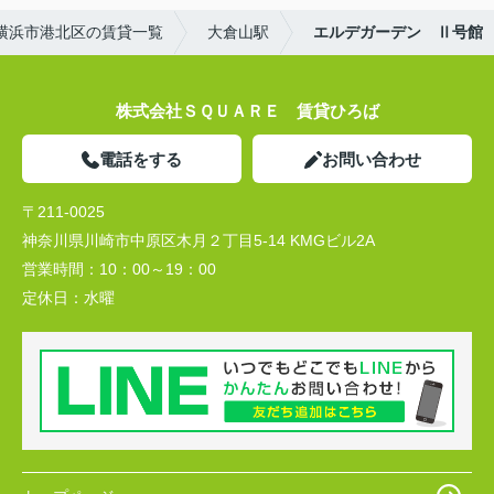
横浜市港北区の賃貸一覧
大倉山駅
エルデガーデン Ⅱ号館
株式会社ＳＱＵＡＲＥ 賃貸ひろば
電話をする
お問い合わせ
〒211-0025
神奈川県川崎市中原区木月２丁目5-14 KMGビル2A
営業時間：
10：00～19：00
定休日：
水曜