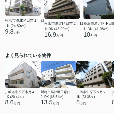
横浜市港北区日吉１丁目
横浜市港北区日吉２丁目
横浜市港北区下田
1K (24.80㎡)
1LDK (45.00㎡)
1LDK (41.98㎡)
9.8
万円
16.9
10
万円
万円
よく見られている物件
川崎市中原区木月４丁目
川崎市高津区子母口
川崎市中原区木月２丁目
1K (20.44㎡)
2LDK (68.51㎡)
1K (23.38㎡)
1
8.6
13.5
8
万円
万円
万円