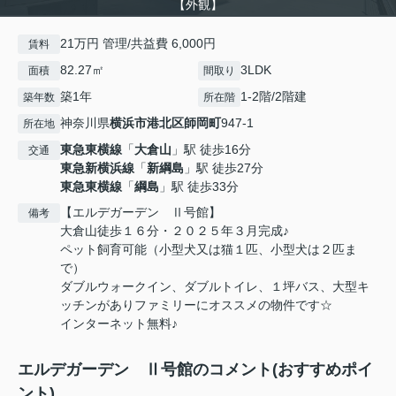
【外観】
21万円 管理/共益費 6,000円
賃料
82.27㎡
3LDK
面積
間取り
築1年
1-2階/2階建
築年数
所在階
神奈川県
横浜市港北区
師岡町
947-1
所在地
東急東横線
「
大倉山
」駅 徒歩16分
交通
東急新横浜線
「
新綱島
」駅 徒歩27分
東急東横線
「
綱島
」駅 徒歩33分
【エルデガーデン Ⅱ号館】
備考
大倉山徒歩１６分・２０２５年３月完成♪
ペット飼育可能（小型犬又は猫１匹、小型犬は２匹ま
で）
ダブルウォークイン、ダブルトイレ、１坪バス、大型キ
ッチンがありファミリーにオススメの物件です☆
インターネット無料♪
エルデガーデン Ⅱ号館のコメント(おすすめポイ
ント)