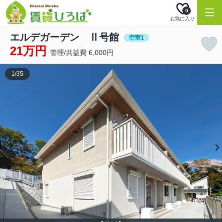
0
お気に入り
エルデガーデン Ⅱ号館
空室1
21万円
管理/共益費 6,000円
1
/
35