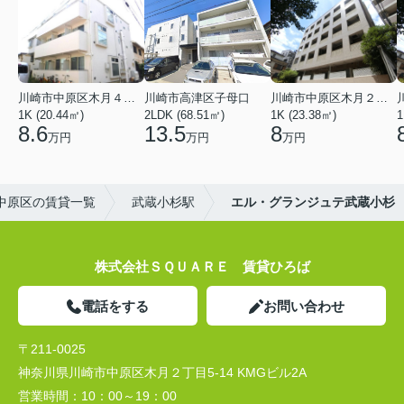
川崎市中原区木月４丁目
川崎市高津区子母口
川崎市中原区木月２丁目
1K (20.44㎡)
2LDK (68.51㎡)
1K (23.38㎡)
1
8.6
13.5
8
万円
万円
万円
中原区の賃貸一覧
武蔵小杉駅
エル・グランジュテ武蔵小杉
株式会社ＳＱＵＡＲＥ 賃貸ひろば
電話をする
お問い合わせ
〒211-0025
神奈川県川崎市中原区木月２丁目5-14 KMGビル2A
営業時間：
10：00～19：00