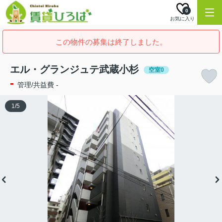
0
お気に入り
この物件の募集は終了しました。
エル・グランジュテ武蔵小杉
空室0
-
管理/共益費 -
1
/
5