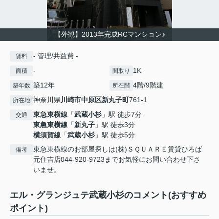
【外観】2013年完成RCマンション♪
- 管理/共益費 -
賃料
-
1K
面積
間取り
築12年
4階/9階建
築年数
所在階
神奈川県
川崎市中原区
新丸子町
761-1
所在地
東急東横線
「
武蔵小杉
」駅 徒歩7分
交通
東急東横線
「
新丸子
」駅 徒歩3分
横須賀線
「
武蔵小杉
」駅 徒歩5分
東急東横線のお部屋探しは(株)ＳＱＵＡＲＥ賃貸ひろば
備考
元住吉店044-920-9723までお気軽にお問い合わせ下さ
いませ。
エル・グランジュテ武蔵小杉のコメント(おすすめ
ポイント)