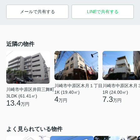
メールで共有する
LINEで共有する
近隣の物件
川崎市中原区木月１丁目
川崎市中原区木月
川崎市中原区井田三舞町
1K (19.40㎡)
1R (24.00㎡)
3LDK (61.41㎡)
4
7.3
万円
万円
13.4
万円
よく見られている物件