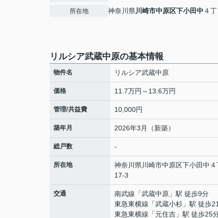
神奈川県
川崎市中原区
下小田中
４丁
所在地
リルシア武蔵中原の基本情報
物件名
リルシア武蔵中原
価格
11.7万円～13.6万円
管理/共益費
10,000円
築年月
2026年3月（新築）
総戸数
-
所在地
神奈川県
川崎市中原区
下小田中
４
17-3
交通
南武線
「
武蔵中原
」駅 徒歩9分
東急東横線
「
武蔵小杉
」駅 徒歩2
東急東横線
「
元住吉
」駅 徒歩25