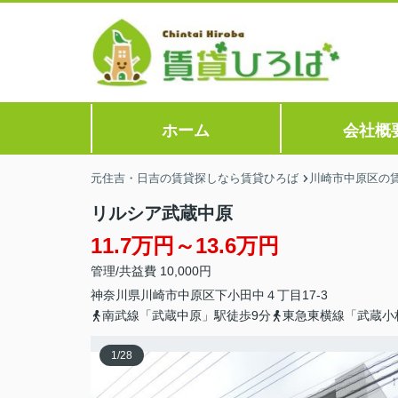
ホーム
会社概
元住吉・日吉の賃貸探しなら賃貸ひろば
川崎市中原区の
リルシア武蔵中原
11.7万円～13.6万円
管理/共益費 10,000円
神奈川県
川崎市中原区
下小田中
４丁目17-3
南武線「武蔵中原」駅徒歩9分
東急東横線「武蔵小
1
/
28