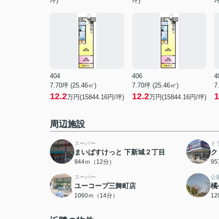
坪)
坪)
坪
404
406
4
7.70坪 (25.46㎡)
7.70坪 (25.46㎡)
7
12.2
12.2
1
万円(15844.16円/坪)
万円(15844.16円/坪)
周辺施設
スーパー
ド
まいばすけっと 下新城２丁目
ク
944ｍ（12分）
9
スーパー
公
ユーコープ三舞町店
橘
1060ｍ（14分）
1