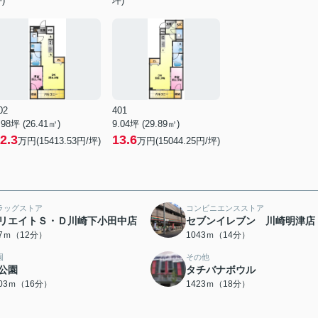
)
坪)
02
401
.98坪 (26.41㎡)
9.04坪 (29.89㎡)
2.3
13.6
万円(15413.53円/坪)
万円(15044.25円/坪)
ラッグストア
コンビニエンスストア
リエイトＳ・Ｄ川崎下小田中店
セブンイレブン 川崎明津店
57ｍ（12分）
1043ｍ（14分）
園
その他
公園
タチバナボウル
203ｍ（16分）
1423ｍ（18分）