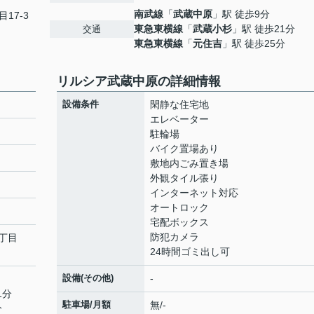
南武線
「
武蔵中原
」駅 徒歩9分
目17-3
東急東横線
「
武蔵小杉
」駅 徒歩21分
交通
東急東横線
「
元住吉
」駅 徒歩25分
リルシア武蔵中原の詳細情報
設備条件
閑静な住宅地
エレベーター
駐輪場
バイク置場あり
敷地内ごみ置き場
外観タイル張り
インターネット対応
オートロック
宅配ボックス
防犯カメラ
丁目
24時間ゴミ出し可
設備(その他)
-
1分
駐車場/月額
無/-
分