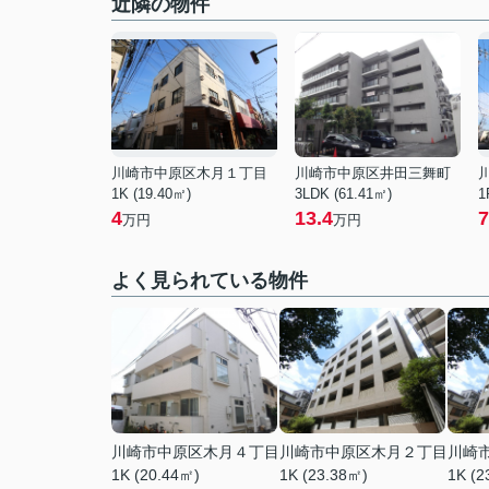
近隣の物件
川崎市中原区木月１丁目
川崎市中原区井田三舞町
1K (19.40㎡)
3LDK (61.41㎡)
1
4
13.4
7
万円
万円
よく見られている物件
川崎市中原区木月４丁目
川崎市中原区木月２丁目
川崎
1K (20.44㎡)
1K (23.38㎡)
1K (2