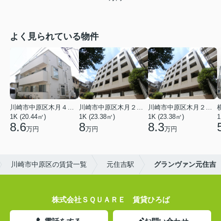
よく見られている物件
川崎市中原区木月４丁目
川崎市中原区木月２丁目
川崎市中原区木月２丁目
1K (20.44㎡)
1K (23.38㎡)
1K (23.38㎡)
1
8.6
8
8.3
万円
万円
万円
川崎市中原区の賃貸一覧
元住吉駅
グランヴァン元住吉
株式会社ＳＱＵＡＲＥ 賃貸ひろば