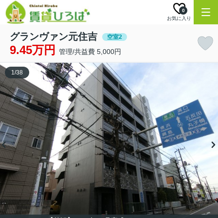
0
お気に入り
グランヴァン元住吉
空室2
9.45万円
管理/共益費 5,000円
1
/
38