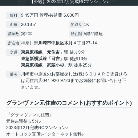
【外観】2023年12月完成RCマンション♪
9.45万円 管理/共益費 5,000円
賃料
20.18㎡
1K
面積
間取り
築2年
5階/7階建
築年数
所在階
神奈川県
川崎市中原区
木月
４丁目27-14
所在地
東急東横線
「
元住吉
」駅 徒歩9分
交通
東急新横浜線
「
日吉
」駅 徒歩13分
東急東横線
「
武蔵小杉
」駅 徒歩25分
川崎市中原区のお部屋探しは(株)ＳＱＵＡＲＥ賃貸ひろ
備考
ば元住吉店044-920-9723までお気軽にお問い合わせ下
さいませ。
グランヴァン元住吉のコメント(おすすめポイント)
『グランヴァン元住吉』
元住吉駅徒歩9分♪
2023年12月完成RCマンション♪
オートロック完備♪インターネット無料♪