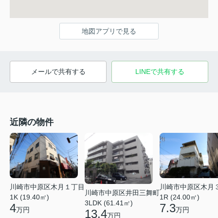
地図アプリで見る
メールで共有する
LINEで共有する
近隣の物件
川崎市中原区木月１丁目
川崎市中原区木月
川崎市中原区井田三舞町
1K (19.40㎡)
1R (24.00㎡)
3LDK (61.41㎡)
4
7.3
万円
万円
13.4
万円