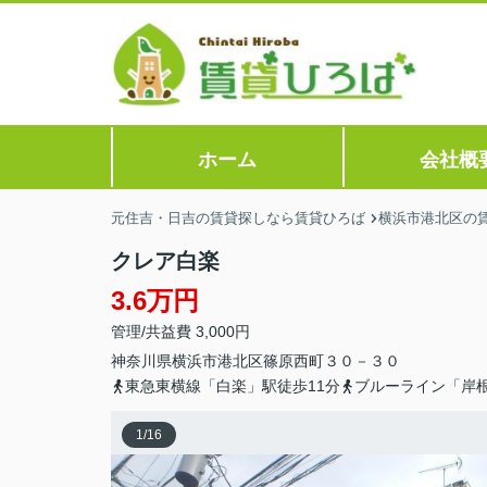
ホーム
会社概
元住吉・日吉の賃貸探しなら賃貸ひろば
横浜市港北区の
クレア白楽
3.6万円
管理/共益費 3,000円
神奈川県
横浜市港北区
篠原西町
３０－３０
東急東横線「白楽」駅徒歩11分
ブルーライン「岸
1
/
16