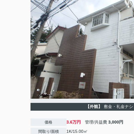
【外観】
敷金・礼金ナシ
3.6万円
管理/共益費
3,000円
価格
1K/15.00㎡
間取り/面積