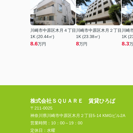
川崎市中原区木月４丁目
川崎市中原区木月２丁目
川崎
1K (20.44㎡)
1K (23.38㎡)
1K (2
8.6
8
8.3
万円
万円
株式会社ＳＱＵＡＲＥ 賃貸ひろば
〒211-0025
神奈川県川崎市中原区木月２丁目5-14 KMGビル2A
営業時間：
10：00～19：00
定休日：
水曜