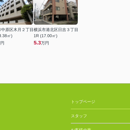
市中原区木月２丁目
横浜市港北区日吉３丁目
3.38㎡)
1R (17.00㎡)
5.3
万円
万円
トップページ
スタッフ