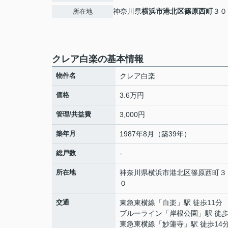
神奈川県
横浜市港北区
篠原西町
３０
所在地
クレア白楽の基本情報
物件名
クレア白楽
価格
3.6万円
管理/共益費
3,000円
築年月
1987年8月（築39年）
総戸数
-
所在地
神奈川県
横浜市港北区
篠原西町
３
０
交通
東急東横線
「
白楽
」駅 徒歩11分
ブルーライン
「
岸根公園
」駅 徒歩
東急東横線
「
妙蓮寺
」駅 徒歩14