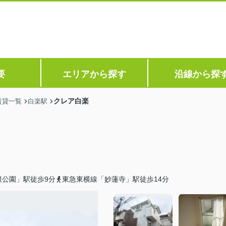
要
エリアから探す
沿線から探
クレア白楽
賃貸一覧
白楽駅
根公園」駅徒歩9分
東急東横線「妙蓮寺」駅徒歩14分