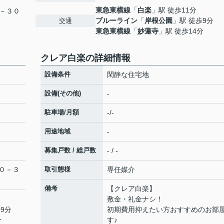
東急東横線
「
白楽
」駅 徒歩11分
－３０
ブルーライン
「
岸根公園
」駅 徒歩9分
交通
東急東横線
「
妙蓮寺
」駅 徒歩14分
クレア白楽の詳細情報
設備条件
閑静な住宅地
設備(その他)
-
駐車場/月額
-/-
用途地域
-
募集戸数 / 総戸数
- / -
０－３
取引態様
専任媒介
備考
【クレア白楽】
敷金・礼金ナシ！
9分
初期費用抑えたい方おすすめのお部
分
す♪