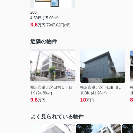
203
4.53坪 (15.00㎡)
3.6
万円(7947.02円/坪)
近隣の物件
横浜市港北区日吉１丁目
横浜市港北区下田町６丁目
1K (24.80㎡)
1LDK (41.98㎡)
1
9.8
10
8
万円
万円
よく見られている物件