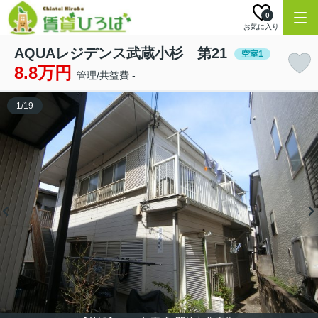
0
お気に入り
AQUAレジデンス武蔵小杉 第21
空室1
8.8万円
管理/共益費 -
1
/
19