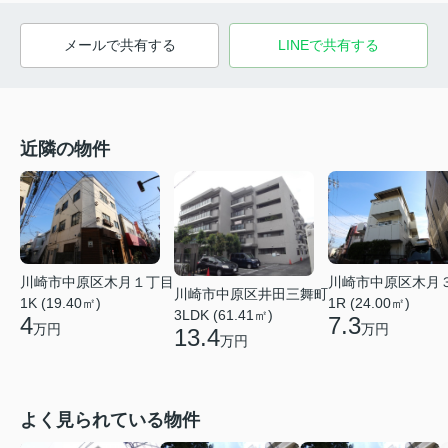
メールで共有する
LINEで共有する
近隣の物件
川崎市中原区木月１丁目
川崎市中原区木月
川崎市中原区井田三舞町
1K (19.40㎡)
1R (24.00㎡)
3LDK (61.41㎡)
4
7.3
万円
万円
13.4
万円
よく見られている物件