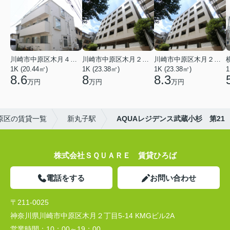
川崎市中原区木月４丁目
川崎市中原区木月２丁目
川崎市中原区木月２丁目
1K (20.44㎡)
1K (23.38㎡)
1K (23.38㎡)
1
8.6
8
8.3
万円
万円
万円
原区の賃貸一覧
新丸子駅
AQUAレジデンス武蔵小杉 第21
株式会社ＳＱＵＡＲＥ 賃貸ひろば
電話をする
お問い合わせ
〒211-0025
神奈川県川崎市中原区木月２丁目5-14 KMGビル2A
営業時間：
10：00～19：00