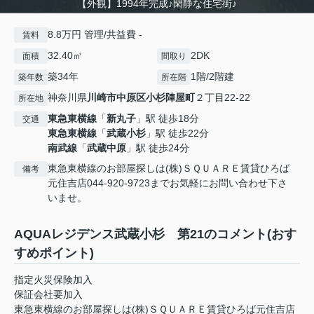
【外観】1994年完成♪閑静な住宅街♪
8.8万円 管理/共益費 -
賃料
32.40㎡
2DK
面積
間取り
築34年
1階/2階建
築年数
所在階
神奈川県
川崎市中原区
小杉陣屋町
２丁目22-22
所在地
東急東横線
「
新丸子
」駅 徒歩18分
交通
東急東横線
「
武蔵小杉
」駅 徒歩22分
南武線
「
武蔵中原
」駅 徒歩24分
東急東横線のお部屋探しは(株)ＳＱＵＡＲＥ賃貸ひろば
備考
元住吉店044-920-9723までお気軽にお問い合わせ下さ
いませ。
AQUAレジデンス武蔵小杉 第21のコメント(おす
すめポイント)
指定火災保険加入
保証会社要加入
東急東横線のお部屋探しは(株)ＳＱＵＡＲＥ賃貸ひろば元住吉店