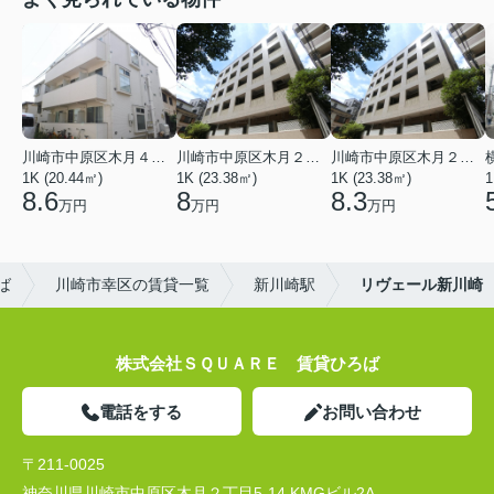
川崎市中原区木月４丁目
川崎市中原区木月２丁目
川崎市中原区木月２丁目
1K (20.44㎡)
1K (23.38㎡)
1K (23.38㎡)
1
8.6
8
8.3
万円
万円
万円
ば
川崎市幸区の賃貸一覧
新川崎駅
リヴェール新川崎
株式会社ＳＱＵＡＲＥ 賃貸ひろば
電話をする
お問い合わせ
〒211-0025
神奈川県川崎市中原区木月２丁目5-14 KMGビル2A