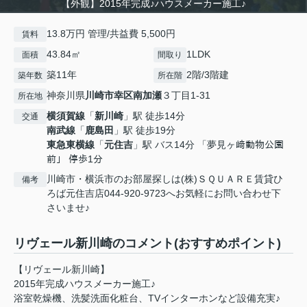
【外観】2015年完成♪ハウスメーカー施工♪
13.8万円 管理/共益費 5,500円
賃料
43.84㎡
1LDK
面積
間取り
築11年
2階/3階建
築年数
所在階
神奈川県
川崎市幸区
南加瀬
３丁目1-31
所在地
横須賀線
「
新川崎
」駅 徒歩14分
交通
南武線
「
鹿島田
」駅 徒歩19分
東急東横線
「
元住吉
」駅 バス14分 「夢見ヶ﨑動物公園
前」 停歩1分
川崎市・横浜市のお部屋探しは(株)ＳＱＵＡＲＥ賃貸ひ
備考
ろば元住吉店044-920-9723へお気軽にお問い合わせ下
さいませ♪
リヴェール新川崎のコメント(おすすめポイント)
【リヴェール新川崎】
2015年完成ハウスメーカー施工♪
浴室乾燥機、洗髪洗面化粧台、TVインターホンなど設備充実♪